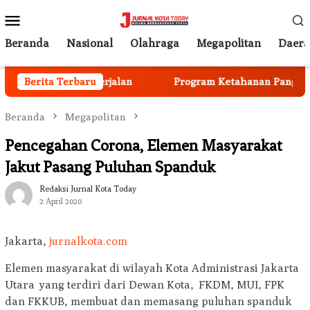
Loncat
Menu
ke
Mobile
konten
Beranda
Nasional
Olahraga
Megapolitan
Daer
nggota Mulai Berjalan
Berita Terbaru
Program Ketahanan Pangan Nasi
Beranda
Megapolitan
Pencegahan Corona, Elemen Masyarakat
Jakut Pasang Puluhan Spanduk
Redaksi Jurnal Kota Today
2 April 2020
Jakarta,
jurnalkota.com
Elemen masyarakat di wilayah Kota Administrasi Jakarta
Utara yang terdiri dari Dewan Kota, FKDM, MUI, FPK
dan FKKUB, membuat dan memasang puluhan spanduk