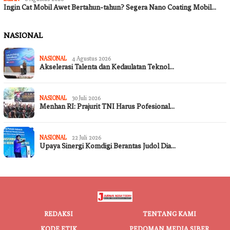
Ingin Cat Mobil Awet Bertahun-tahun? Segera Nano Coating Mobil…
NASIONAL
NASIONAL
4 Agustus 2026
Akselerasi Talenta dan Kedaulatan Teknol…
NASIONAL
30 Juli 2026
Menhan RI: Prajurit TNI Harus Pofesional…
NASIONAL
22 Juli 2026
Upaya Sinergi Komdigi Berantas Judol Dia…
REDAKSI
TENTANG KAMI
KODE ETIK
PEDOMAN MEDIA SIBER