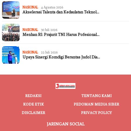
NASIONAL
4 Agustus 2026
Akselerasi Talenta dan Kedaulatan Teknol…
NASIONAL
30 Juli 2026
Menhan RI: Prajurit TNI Harus Pofesional…
NASIONAL
22 Juli 2026
Upaya Sinergi Komdigi Berantas Judol Dia…
REDAKSI
TENTANG KAMI
KODE ETIK
PEDOMAN MEDIA SIBER
DISCLAIMER
PRIVACY POLICY
JARINGAN SOCIAL