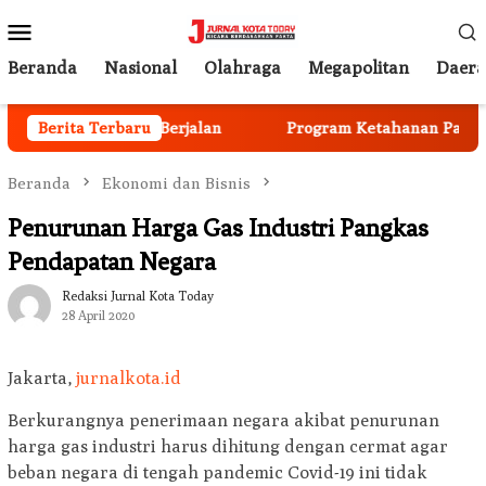
Loncat
Menu
ke
Mobile
konten
Beranda
Nasional
Olahraga
Megapolitan
Daer
Anggota Mulai Berjalan
Berita Terbaru
Program Ketahanan Pangan Nas
Beranda
Ekonomi dan Bisnis
Penurunan Harga Gas Industri Pangkas
Pendapatan Negara
Redaksi Jurnal Kota Today
28 April 2020
Jakarta,
jurnalkota.id
Berkurangnya penerimaan negara akibat penurunan
harga gas industri harus dihitung dengan cermat agar
beban negara di tengah pandemic Covid-19 ini tidak