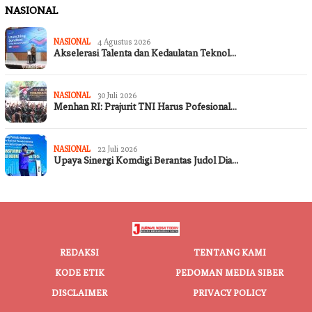
NASIONAL
NASIONAL
4 Agustus 2026
Akselerasi Talenta dan Kedaulatan Teknol…
NASIONAL
30 Juli 2026
Menhan RI: Prajurit TNI Harus Pofesional…
NASIONAL
22 Juli 2026
Upaya Sinergi Komdigi Berantas Judol Dia…
REDAKSI
TENTANG KAMI
KODE ETIK
PEDOMAN MEDIA SIBER
DISCLAIMER
PRIVACY POLICY