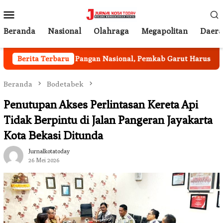
Loncat
Menu
ke
Mobile
konten
Beranda
Nasional
Olahraga
Megapolitan
Daer
am Ketahanan Pangan Nasional, Pemkab Garut Harus Peka Men
Berita Terbaru
Beranda
Bodetabek
Penutupan Akses Perlintasan Kereta Api
Tidak Berpintu di Jalan Pangeran Jayakarta
Kota Bekasi Ditunda
Jurnalkotatoday
26 Mei 2026