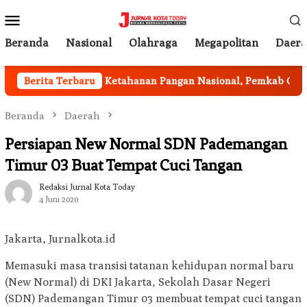
Loncat
Menu
ke
Mobile
konten
Beranda
Nasional
Olahraga
Megapolitan
Daer
Berita Terbaru
Program Ketahanan Pangan Nasional, Pemkab Garut H
Beranda
Daerah
Persiapan New Normal SDN Pademangan
Timur 03 Buat Tempat Cuci Tangan
Redaksi Jurnal Kota Today
4 Juni 2020
Jakarta, Jurnalkota.id
Memasuki masa transisi tatanan kehidupan normal baru
(New Normal) di DKI Jakarta, Sekolah Dasar Negeri
(SDN) Pademangan Timur 03 membuat tempat cuci tangan