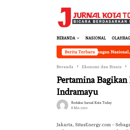
Loncat
ke
konten
BERANDA
NASIONAL
OLAHRA
 Berjalan
Program Ketahanan Pangan Nasional, Pemkab
Berita Terbaru
Beranda
Ekonomi dan Bisnis
Pertamina Bagikan
Indramayu
Redaksi Jurnal Kota Today
8 Mei 2020
Jakarta, SitusEnergy.com – Sebag