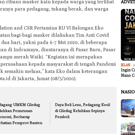
n ribuan masker kain kepada warga yang terlihat
ADVET
taranya para pedagang, tukang becak, dan warga
lation and CSR Pertamina RU VI Balongan Eko
tan bagi-bagi masker dilakukan Tim Anti Covid
dua hari, yakni pada 6-7 Mei 2020, di beberapa
ian di Indramayu, diantaranya di Pasar Baru, Pasar
lampu merah Waiki. “Kegiatan ini merupakan
n perusahaan kepada masyarakat di tengah Pandemi
IKLAN
6
Ingin C
ak semakin meluas,” kata Eko dalam keterangan
Nano C
ta.id di Jakarta, Jumat (08/5/2020).
NASI
dagang UMKM Ciledug
Daya Beli Lesu, Pedagang Kecil
luhkan Penurunan
di Ciledug Keluhkan Sepinya
onomi, Berharap
Pembeli
rhatian Pemprov Banten