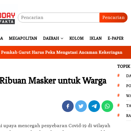
Pencarian
GA
MEGAPOLITAN
DAERAH
KOLOM
IKLAN
E-PAPER
 Garut Harus Peka Mengatasi Ancaman Kekeringan
Ing
TOPIK
D
 Ribuan Masker untuk Warga
PO
W
T
R
ai upaya mencegah penyebaran Covid-19 di wilayah