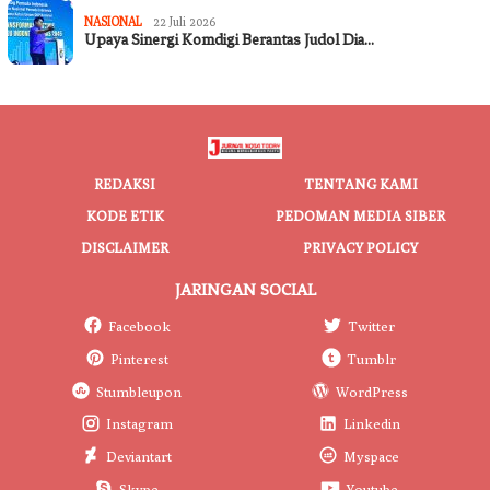
NASIONAL
22 Juli 2026
Upaya Sinergi Komdigi Berantas Judol Dia…
REDAKSI
TENTANG KAMI
KODE ETIK
PEDOMAN MEDIA SIBER
DISCLAIMER
PRIVACY POLICY
JARINGAN SOCIAL
Facebook
Twitter
Pinterest
Tumblr
Stumbleupon
WordPress
Instagram
Linkedin
Deviantart
Myspace
Skype
Youtube