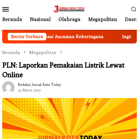
Loncat
Menu
ke
Mobile
konten
Beranda
Nasional
Olahraga
Megapolitan
Daer
us Peka Mengatasi Ancaman Kekeringana
Berita Terbaru
Ingin Cat Mob
Beranda
Megapolitan
PLN: Laporkan Pemakaian Listrik Lewat
Online
Redaksi Jurnal Kota Today
24 Maret 2020