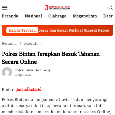
Loncat
Menu
ke
Mobile
konten
Beranda
Nasional
Olahraga
Megapolitan
Daer
Pemkot Denpasar dan Kejari Perkuat Sinergi Percepat Uni
Berita Terbaru
Beranda
Daerah
Polres Bintan Terapkan Besuk Tahanan
Secara Online
Redaksi Jurnal Kota Today
12 April 2020
Bintan,
jurnalkota.id
Polres Bintan dalam pademic Covid-19 dan mengurangi
aktifitas masyarakat tetap berada di rumah, saat ini
memberlakukan jam besuk untuk tahanan secara Online,