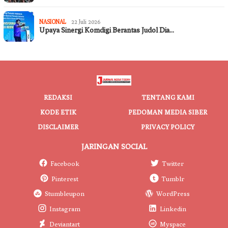
NASIONAL
22 Juli 2026
Upaya Sinergi Komdigi Berantas Judol Dia…
REDAKSI
TENTANG KAMI
KODE ETIK
PEDOMAN MEDIA SIBER
DISCLAIMER
PRIVACY POLICY
JARINGAN SOCIAL
Facebook
Twitter
Pinterest
Tumblr
Stumbleupon
WordPress
Instagram
Linkedin
Deviantart
Myspace