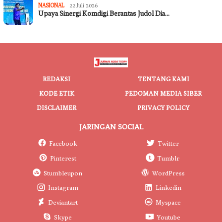
NASIONAL
22 Juli 2026
Upaya Sinergi Komdigi Berantas Judol Dia…
REDAKSI
TENTANG KAMI
KODE ETIK
PEDOMAN MEDIA SIBER
DISCLAIMER
PRIVACY POLICY
JARINGAN SOCIAL
Facebook
Twitter
Pinterest
Tumblr
Stumbleupon
WordPress
Instagram
Linkedin
Deviantart
Myspace
Skype
Youtube