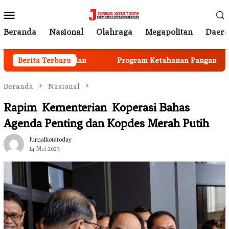
Loncat
Menu
ke
Mobile
konten
Beranda
Nasional
Olahraga
Megapolitan
Daer
ta Mulai Berjalan
Berita Terbaru
Program Ketahanan Pangan Nasional
Beranda
Nasional
Rapim Kementerian Koperasi Bahas
Agenda Penting dan Kopdes Merah Putih
Jurnalkotatoday
14 Mei 2025