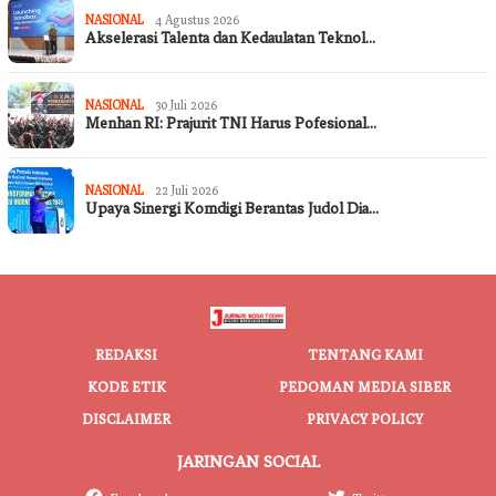
NASIONAL
4 Agustus 2026
Akselerasi Talenta dan Kedaulatan Teknol…
NASIONAL
30 Juli 2026
Menhan RI: Prajurit TNI Harus Pofesional…
NASIONAL
22 Juli 2026
Upaya Sinergi Komdigi Berantas Judol Dia…
REDAKSI
TENTANG KAMI
KODE ETIK
PEDOMAN MEDIA SIBER
DISCLAIMER
PRIVACY POLICY
JARINGAN SOCIAL