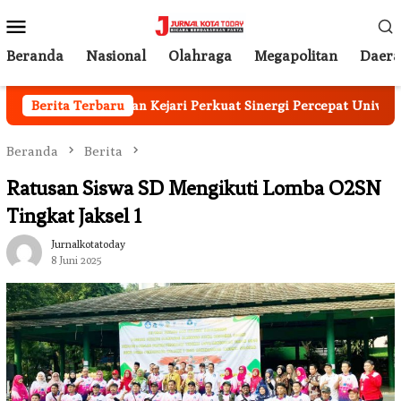
Loncat
Menu
ke
Mobile
konten
Beranda
Nasional
Olahraga
Megapolitan
Daer
Denpasar dan Kejari Perkuat Sinergi Percepat Universal Cover
Berita Terbaru
Beranda
Berita
Ratusan Siswa SD Mengikuti Lomba O2SN
Tingkat Jaksel 1
Jurnalkotatoday
8 Juni 2025