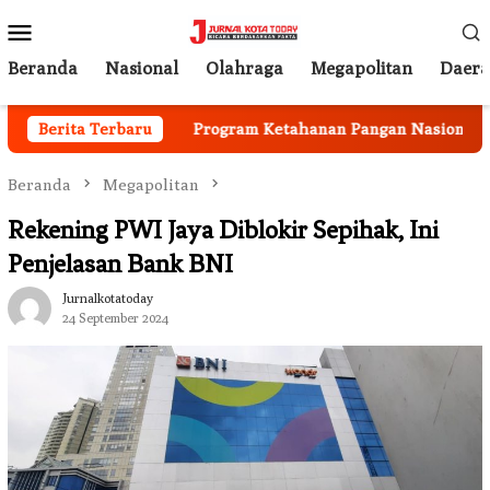
Loncat
Menu
ke
Mobile
konten
Beranda
Nasional
Olahraga
Megapolitan
Daer
ai Berjalan
Berita Terbaru
Program Ketahanan Pangan Nasional, Pemk
Beranda
Megapolitan
Rekening PWI Jaya Diblokir Sepihak, Ini
Penjelasan Bank BNI
Jurnalkotatoday
24 September 2024