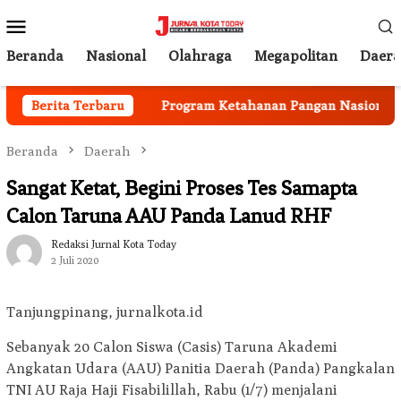
Loncat
Menu
ke
Mobile
konten
Beranda
Nasional
Olahraga
Megapolitan
Daer
ai Berjalan
Berita Terbaru
Program Ketahanan Pangan Nasional, Pem
Beranda
Daerah
Sangat Ketat, Begini Proses Tes Samapta
Calon Taruna AAU Panda Lanud RHF
Redaksi Jurnal Kota Today
2 Juli 2020
Tanjungpinang, jurnalkota.id
Sebanyak 20 Calon Siswa (Casis) Taruna Akademi
Angkatan Udara (AAU) Panitia Daerah (Panda) Pangkalan
TNI AU Raja Haji Fisabilillah, Rabu (1/7) menjalani