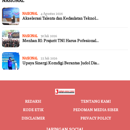
NASIONAL
NASIONAL
4 Agustus 2026
Akselerasi Talenta dan Kedaulatan Teknol…
NASIONAL
30 Juli 2026
Menhan RI: Prajurit TNI Harus Pofesional…
NASIONAL
22 Juli 2026
Upaya Sinergi Komdigi Berantas Judol Dia…
REDAKSI
TENTANG KAMI
KODE ETIK
PEDOMAN MEDIA SIBER
DISCLAIMER
PRIVACY POLICY
JARINGAN SOCIAL