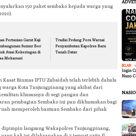
ADVET
enyalurkan 150 paket sembako kepada warga yang
2020).
as Pertanian Garut Kaji
Tradisi Pedang Pora Warnai
mbangunan Sumur Bor
Penyambutan Kapolres Baru
tuk Atasi Kekeringan di
Tanah Datar
sa Mekarsari
IKLAN
6
Ingin C
Nano C
 Kasat Binmas IPTU Zubaidah telah terlebih dahulu
 warga Kota Tanjungpinang yang akibat dari
NASI
esulitan khususnya di segi pangan dan
aran pembagian Sembako ini pun dikhususkan bagi
ernah memperoleh bantuan Sembako dari pihak
 dipimpin langsung Wakapolres Tanjungpinang,
ng kali ini dilaksanakan di 2 tempat yaitu Jl.