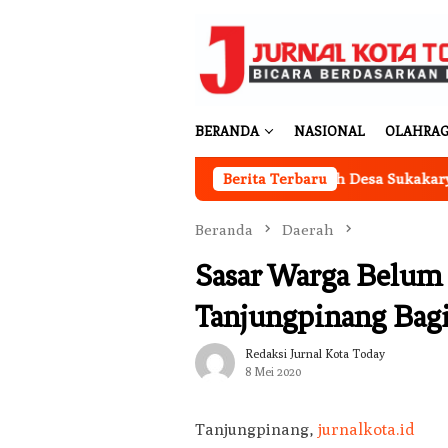
Loncat
ke
konten
BERANDA
NASIONAL
OLAHRA
Kantor Koperasi Merah Putih Desa Sukakarya Masi
Berita Terbaru
Beranda
Daerah
Sasar Warga Belum 
Tanjungpinang Bag
Redaksi Jurnal Kota Today
8 Mei 2020
Tanjungpinang,
jurnalkota.id