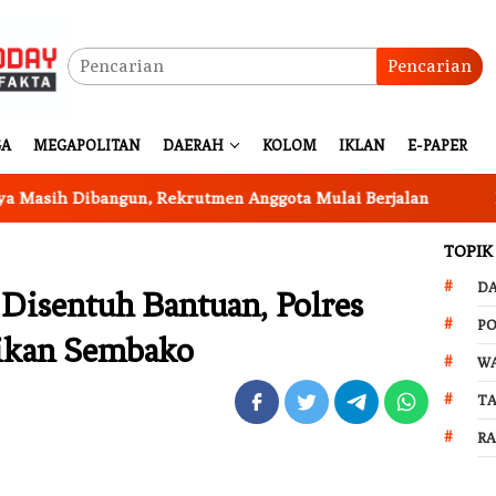
Pencarian
GA
MEGAPOLITAN
DAERAH
KOLOM
IKLAN
E-PAPER
h Dibangun, Rekrutmen Anggota Mulai Berjalan
Program
TOPIK
D
Disentuh Bantuan, Polres
PO
ikan Sembako
W
T
R