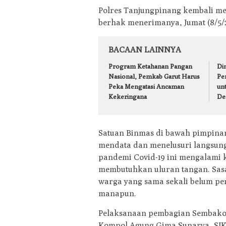
Polres Tanjungpinang kembali m
berhak menerimanya, Jumat (8/5/
BACAAN LAINNYA
Program Ketahanan Pangan
Din
Nasional, Pemkab Garut Harus
Pe
Peka Mengatasi Ancaman
un
Kekeringana
De
Satuan Binmas di bawah pimpinan
mendata dan menelusuri langsung
pandemi Covid-19 ini mengalami k
membutuhkan uluran tangan. Sas
warga yang sama sekali belum p
manapun.
Pelaksanaan pembagian Sembako
Kompol Agung Gima Sunarya, SIK ya