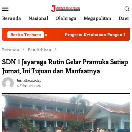
Loncat
Menu
ke
Mobile
konten
Beranda
Nasional
Olahraga
Megapolitan
Daer
 Mulai Berjalan
Berita Terbaru
Program Ketahanan Pangan Nasional, 
Beranda
Pendidikan
SDN 1 Jayaraga Rutin Gelar Pramuka Setiap
Jumat, Ini Tujuan dan Manfaatnya
Jurnalkotatoday
6 Februari 2026