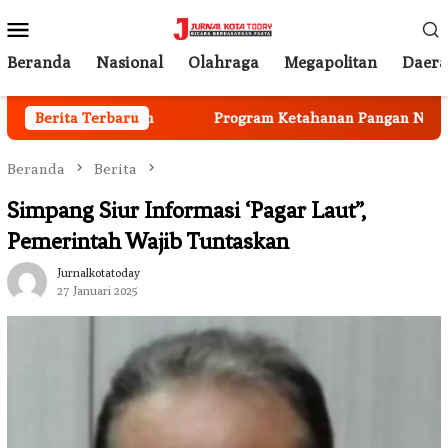
Loncat
Menu
ke
Mobile
konten
Beranda
Nasional
Olahraga
Megapolitan
Daer
 Mulai Berjalan
Berita Terbaru
Program Ketahanan Pangan Nasional,
Beranda
Berita
Simpang Siur Informasi ‘Pagar Laut”,
Pemerintah Wajib Tuntaskan
Jurnalkotatoday
27 Januari 2025