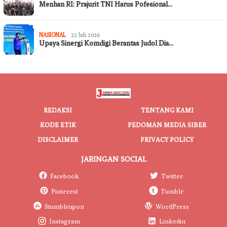
Menhan RI: Prajurit TNI Harus Pofesional…
NASIONAL
22 Juli 2026
Upaya Sinergi Komdigi Berantas Judol Dia…
REDAKSI
TENTANG KAMI
KODE ETIK
PEDOMAN MEDIA SIBER
DISCLAIMER
PRIVACY POLICY
JARINGAN SOCIAL
Facebook
Twitter
Pinterest
Tumblr
Stumbleupon
WordPress
Instagram
Linkedin