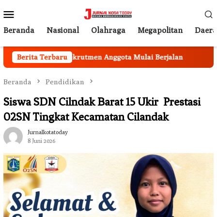
Loncat
Menu
ke
Mobile
konten
Beranda
Nasional
Olahraga
Megapolitan
Daer
angun, Rekrutmen Anggota Mulai Berjalan
Berita Terbaru
Program Ket
Beranda
Pendidikan
Siswa SDN Cilndak Barat 15 Ukir Prestasi
02SN Tingkat Kecamatan Cilandak
Jurnalkotatoday
8 Juni 2026