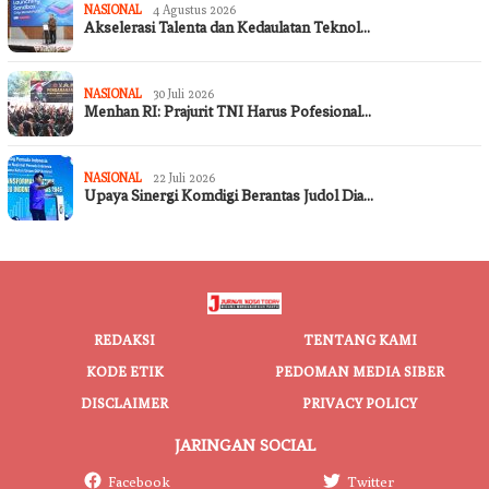
NASIONAL
4 Agustus 2026
Akselerasi Talenta dan Kedaulatan Teknol…
NASIONAL
30 Juli 2026
Menhan RI: Prajurit TNI Harus Pofesional…
NASIONAL
22 Juli 2026
Upaya Sinergi Komdigi Berantas Judol Dia…
REDAKSI
TENTANG KAMI
KODE ETIK
PEDOMAN MEDIA SIBER
DISCLAIMER
PRIVACY POLICY
JARINGAN SOCIAL
Facebook
Twitter