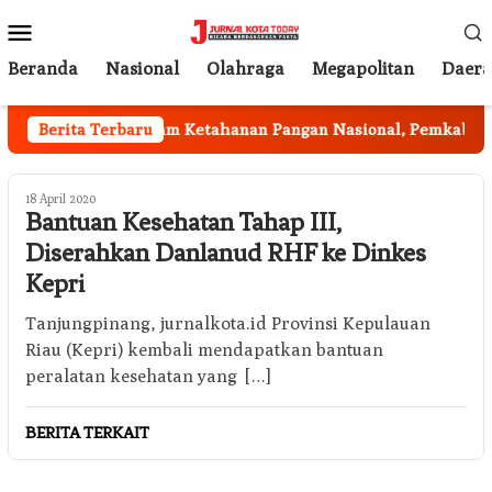
Loncat
Menu
ke
Mobile
konten
Beranda
Nasional
Olahraga
Megapolitan
Daer
lan
Berita Terbaru
Program Ketahanan Pangan Nasional, Pemkab Garut
18 April 2020
Bantuan Kesehatan Tahap III,
Diserahkan Danlanud RHF ke Dinkes
Kepri
Tanjungpinang, jurnalkota.id Provinsi Kepulauan
Riau (Kepri) kembali mendapatkan bantuan
peralatan kesehatan yang […]
BERITA TERKAIT