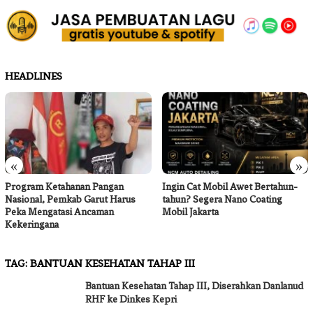
HEADLINES
«
»
Ingin Cat Mobil Awet Bertahun-
Tak Terduga, Dean Agatha
s
tahun? Segera Nano Coating
Ceritakan Makna Dalam di Bal
Mobil Jakarta
Lagu ‘Membatu’, Bikin Netize
Merinding!
TAG:
BANTUAN KESEHATAN TAHAP III
Bantuan Kesehatan Tahap III, Diserahkan Danlanud
RHF ke Dinkes Kepri