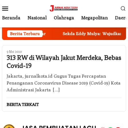
Loncat
Menu
ke
Mobile
konten
Beranda
Nasional
Olahraga
Megapolitan
Daer
insos Kota Denpasar
Berita Terbaru
Sekda Eddy Mulya: Wujudkan Tata 
9 Mei 2020
313 RW di Wilayah Jakut Merdeka, Bebas
Covid-19
Jakarta, jurnalkota.id Gugus Tugas Percapatan
Penanganan Coronavirus Disease 2019 (Covid-19) Kota
Administrasi Jakarta […]
BERITA TERKAIT