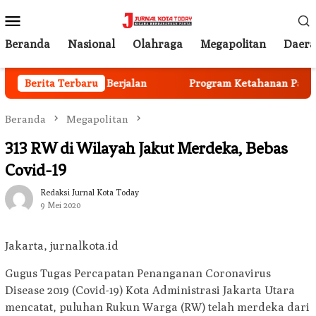
Loncat
Menu
ke
Mobile
konten
Beranda
Nasional
Olahraga
Megapolitan
Daer
 Anggota Mulai Berjalan
Berita Terbaru
Program Ketahanan Pangan Na
Beranda
Megapolitan
313 RW di Wilayah Jakut Merdeka, Bebas
Covid-19
Redaksi Jurnal Kota Today
9 Mei 2020
Jakarta, jurnalkota.id
Gugus Tugas Percapatan Penanganan Coronavirus
Disease 2019 (Covid-19) Kota Administrasi Jakarta Utara
mencatat, puluhan Rukun Warga (RW) telah merdeka dari