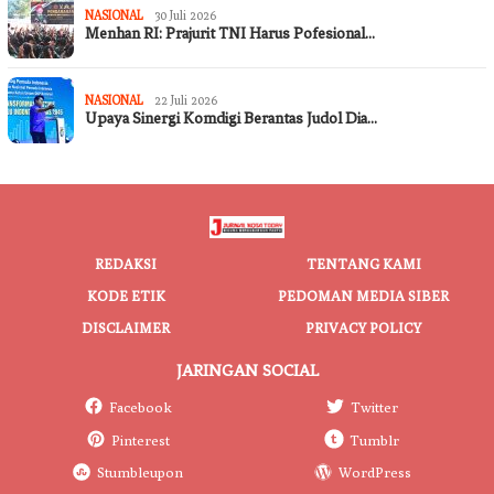
NASIONAL
30 Juli 2026
Menhan RI: Prajurit TNI Harus Pofesional…
NASIONAL
22 Juli 2026
Upaya Sinergi Komdigi Berantas Judol Dia…
REDAKSI
TENTANG KAMI
KODE ETIK
PEDOMAN MEDIA SIBER
DISCLAIMER
PRIVACY POLICY
JARINGAN SOCIAL
Facebook
Twitter
Pinterest
Tumblr
Stumbleupon
WordPress