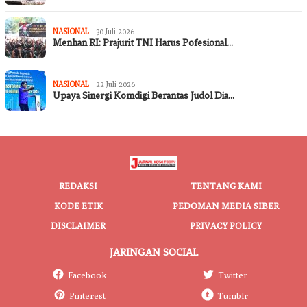
NASIONAL
30 Juli 2026
Menhan RI: Prajurit TNI Harus Pofesional…
NASIONAL
22 Juli 2026
Upaya Sinergi Komdigi Berantas Judol Dia…
REDAKSI
TENTANG KAMI
KODE ETIK
PEDOMAN MEDIA SIBER
DISCLAIMER
PRIVACY POLICY
JARINGAN SOCIAL
Facebook
Twitter
Pinterest
Tumblr