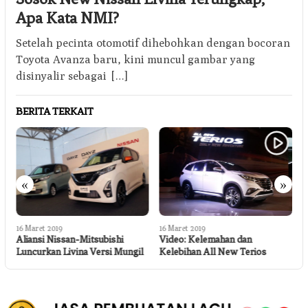
Apa Kata NMI?
Setelah pecinta otomotif dihebohkan dengan bocoran
Toyota Avanza baru, kini muncul gambar yang
disinyalir sebagai […]
BERITA TERKAIT
«
»
1
D
16 Maret 2019
16 Maret 2019
B
Aliansi Nissan-Mitsubishi
Video: Kelemahan dan
P
Luncurkan Livina Versi Mungil
Kelebihan All New Terios