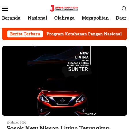
Loncat
Menu
ke
Mobile
konten
Beranda
Nasional
Olahraga
Megapolitan
Daer
Berjalan
Berita Terbaru
Program Ketahanan Pangan Nasional, Pemkab 
16 Maret 2019
Sosok New Nissan Livina Terungkap,