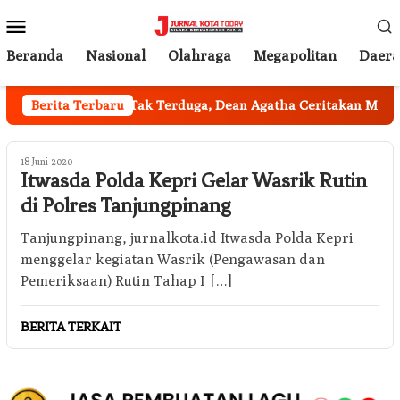
Loncat
Menu
ke
Mobile
konten
Beranda
Nasional
Olahraga
Megapolitan
Daer
l Jakarta
Berita Terbaru
Tak Terduga, Dean Agatha Ceritakan Makna Da
18 Juni 2020
Itwasda Polda Kepri Gelar Wasrik Rutin
di Polres Tanjungpinang
Tanjungpinang, jurnalkota.id Itwasda Polda Kepri
menggelar kegiatan Wasrik (Pengawasan dan
Pemeriksaan) Rutin Tahap I […]
BERITA TERKAIT