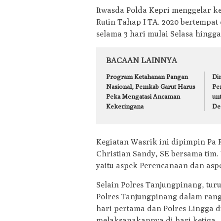
Itwasda Polda Kepri menggelar k
Rutin Tahap I TA. 2020 bertempat
selama 3 hari mulai Selasa hingga 
BACAAN LAINNYA
Program Ketahanan Pangan
Din
Nasional, Pemkab Garut Harus
Pe
Peka Mengatasi Ancaman
un
Kekeringana
De
Kegiatan Wasrik ini dipimpin Pa R
Christian Sandy, SE bersama tim
yaitu aspek Perencanaan dan asp
Selain Polres Tanjungpinang, turu
Polres Tanjungpinang dalam rang
hari pertama dan Polres Lingga d
melaksanakannya di hari ketiga.