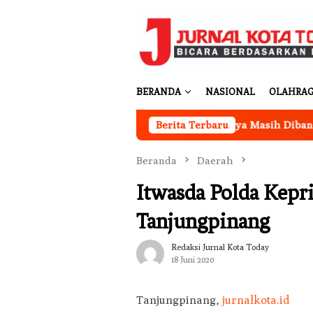
Loncat
ke
konten
BERANDA
NASIONAL
OLAHRA
ntor Koperasi Merah Putih Desa Sukakarya Masih Dibangun, Re
Berita Terbaru
Beranda
Daerah
Itwasda Polda Kepri
Tanjungpinang
Redaksi Jurnal Kota Today
18 Juni 2020
Tanjungpinang,
jurnalkota.id