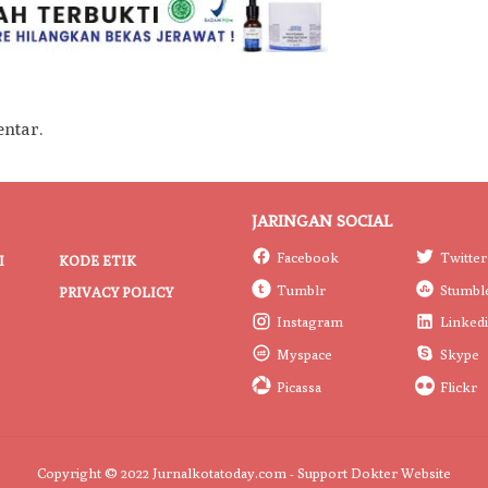
ntar.
JARINGAN SOCIAL
Facebook
Twitter
I
KODE ETIK
Tumblr
Stumbl
PRIVACY POLICY
Instagram
Linked
Myspace
Skype
Picassa
Flickr
Copyright © 2022 Jurnalkotatoday.com - Support
Dokter Website