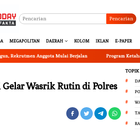
Pencarian
GA
MEGAPOLITAN
DAERAH
KOLOM
IKLAN
E-PAPER
krutmen Anggota Mulai Berjalan
Program Ketahanan Pa
TOPIK
D
 Gelar Wasrik Rutin di Polres
PO
W
T
R