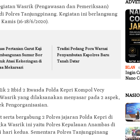
ADVET
egiatan Wasrik (Pengawasan dan Pemeriksaan)
 di Polres Tanjungpinang. Kegiatan ini berlangsung
Kamis (16-18/6/2020).
as Pertanian Garut Kaji
Tradisi Pedang Pora Warnai
mbangunan Sumur Bor
Penyambutan Kapolres Baru
tuk Atasi Kekeringan di
Tanah Datar
sa Mekarsari
IKLAN
6
Ingin C
Nano C
ik 2 Itbid 2 Itwasda Polda Kepri Kompol Vecy
NASI
. Wasrik yang dilaksanakan menyasar pada 2 aspek,
ek Pengorganisasian.
t serta bergabung 2 Polres jajaran Polda Kepri di
ka Wasrik ini yaitu Polres Kepulauan Anambas di
i hari kedua. Sementara Polres Tanjungpinang