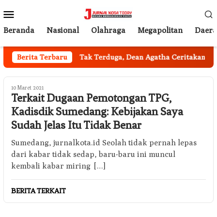
Loncat
Menu
ke
Mobile
konten
Beranda
Nasional
Olahraga
Megapolitan
Daer
il Jakarta
Berita Terbaru
Tak Terduga, Dean Agatha Ceritakan Makna D
10 Maret 2021
Terkait Dugaan Pemotongan TPG,
Kadisdik Sumedang: Kebijakan Saya
Sudah Jelas Itu Tidak Benar
Sumedang, jurnalkota.id Seolah tidak pernah lepas
dari kabar tidak sedap, baru-baru ini muncul
kembali kabar miring […]
BERITA TERKAIT