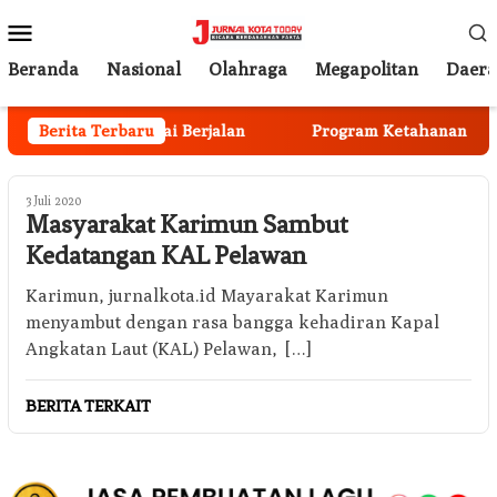
Loncat
Menu
ke
Mobile
konten
Beranda
Nasional
Olahraga
Megapolitan
Daer
men Anggota Mulai Berjalan
Berita Terbaru
Program Ketahanan Pangan
3 Juli 2020
Masyarakat Karimun Sambut
Kedatangan KAL Pelawan
Karimun, jurnalkota.id Mayarakat Karimun
menyambut dengan rasa bangga kehadiran Kapal
Angkatan Laut (KAL) Pelawan, […]
BERITA TERKAIT