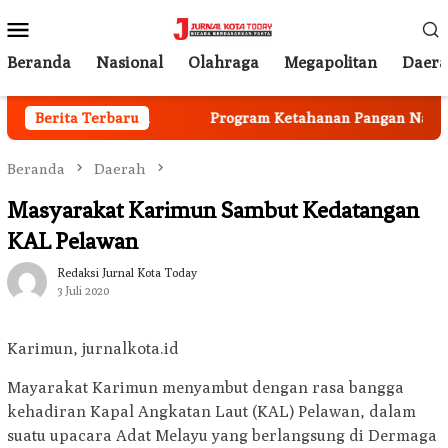
Loncat
Menu
ke
Mobile
konten
Beranda
Nasional
Olahraga
Megapolitan
Daer
 Mulai Berjalan
Berita Terbaru
Program Ketahanan Pangan Nasional,
Beranda
Daerah
Masyarakat Karimun Sambut Kedatangan
KAL Pelawan
Redaksi Jurnal Kota Today
3 Juli 2020
Karimun, jurnalkota.id
Mayarakat Karimun menyambut dengan rasa bangga
kehadiran Kapal Angkatan Laut (KAL) Pelawan, dalam
suatu upacara Adat Melayu yang berlangsung di Dermaga