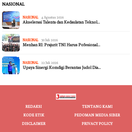
NASIONAL
NASIONAL
4 Agustus 2026
Akselerasi Talenta dan Kedaulatan Teknol…
NASIONAL
30 Juli 2026
Menhan RI: Prajurit TNI Harus Pofesional…
NASIONAL
22 Juli 2026
Upaya Sinergi Komdigi Berantas Judol Dia…
REDAKSI
TENTANG KAMI
KODE ETIK
PEDOMAN MEDIA SIBER
DISCLAIMER
PRIVACY POLICY