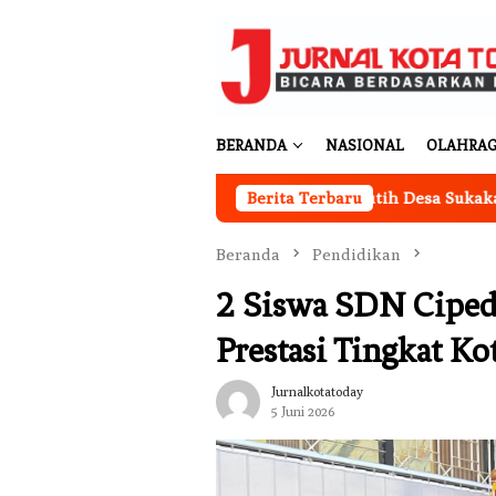
Loncat
ke
konten
BERANDA
NASIONAL
OLAHRA
Kantor Koperasi Merah Putih Desa Sukakarya Masi
Berita Terbaru
Beranda
Pendidikan
2 Siswa SDN Ciped
Prestasi Tingkat K
Jurnalkotatoday
5 Juni 2026