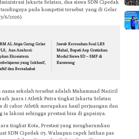
dministrasi Jakarta Selatan, dua siswa SDN Cipedak
tandingnya pada kompetisi tersebut yang di Gelar
3/6/2026).
BM AL Atqia Curug Gelar
Jawab Keresahan Soal LKS
LS, Aan Anshori:
Mahal, Bupati Aep Gratiskan
apkan Ekosistem
Modul Siswa SD – SMP di
mbelajaran yang Inklusif,
Karawang
ftif dan Bersahabat
nama sekolah tersebut adalah Muhammad Naziril
aih juara 1 Atletik Putra tingkat Jakarta Selatan
a di cabor Atletik merupakan hasil perjuangan dan
 ia lakoni sehingga prestasi bisa di gapainya.
juara tingkat Kota, Prestasi yang mengharumkan
at SDN Cipedak 03. Walaupun capek latihan pas