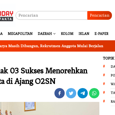
Pencarian
GA
MEGAPOLITAN
DAERAH
KOLOM
IKLAN
E-PAPER
h Dibangun, Rekrutmen Anggota Mulai Berjalan
Program
TOPIK
D
ak 03 Sukses Menorehkan
PO
ota di Ajang O2SN
W
T
R