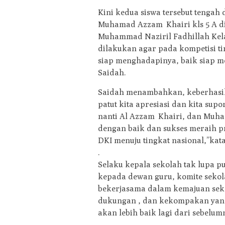
Kini kedua siswa tersebut tenga
Muhamad Azzam Khairi kls 5 A di
Muhammad Naziril Fadhillah Kela
dilakukan agar pada kompetisi tin
siap menghadapinya, baik siap m
Saidah.
Saidah menambahkan, keberhasila
patut kita apresiasi dan kita sup
nanti Al Azzam Khairi, dan Muha
dengan baik dan sukses meraih pre
DKI menuju tingkat nasional,’’kat
.
Selaku kepala sekolah tak lupa 
kepada dewan guru, komite sekol
bekerjasama dalam kemajuan sek
dukungan , dan kekompakan yang t
akan lebih baik lagi dari sebelumn