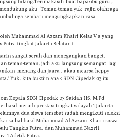
angsung hilang.Terimakasih buat bapa/ibu guru ,
 mendukung aku ‘’Teman-teman yuk rajin olahraga
’ imbuhnya sembari mengungkapkan rasa
 oleh Muhammad Al Azzam Khairi Kelas V a yang
 Putra tingkat Jakarta Selatan 1.
emarin sangat seruh dan menegangkan banget,
an teman-teman, jadi aku langsung semangat lagi
mumkan menang dan juara , akau mearsa heppy
inta.‘’Yuk, kita buktiin anak SDN Cipedak 03 itu
y.com Kepala SDN Cipedak 03 Saidah HS, M.Pd
rhasil meraih prestasi tingkat wilayah 1 Jakarta
elumnya dua siswa tersebut sudah mengikuti seleksi
akarsa hal hasil Muhammad Al Azzam Khairi siswa
1 Bulu Tangkis Putra, dan Muhammad Nazril
ra 1 Atletik Putra.