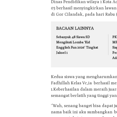
Dinas Pendidikan wilaya 1 Kota A
03 berhasil menyingkirkan lawan 
di Gor Cilandak, pada hari Rabu (
BACAAN LAINNYA
Sebanyak 48 Siswa SD
PK
Mengikuti Lomba ‘Kid
MP
Engglish Fun 2026’ Tingkat
Si
Jaksel 1
Pe
Ada
Kedua siswa yang mengharumkan 
Fadhillah Kelas Vc,ia berhasil mer
1.Keberhasilan dalam meraih juar
semangat berlatih yang tinggi yang
‘’Wah, senang banget bisa dapat 
nama baik ini aku sumbangkan bu