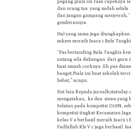
pegang piala ini rasa capeknya l
dan orang tua yang sudah selalu
dan jangan gampang menyerah,‘
gembirannya.
Hal yang sama juga diungkapkan
sukses meraih Juara 1 Bulu Tangkis
‘’Pas bertanding Bulu Tangkis k
untung ada dukungan dari guru d
buat smash cocknya .Eh pas diu
banget.Piala ini buat sekolah terc
hebat,” ucapn.
Sisi lain Kepada jurnalkotatoda
mengatakan, ke dua siswa yang be
Selatan pada kompetisi O2SN, seb
kompetisi tingkat Kecamatan Jag
kelas V a berhasil meraih Juara 
Fadhillah Kls V c juga berhasil Jua