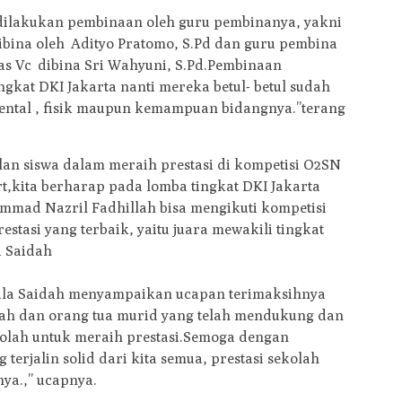
h dilakukan pembinaan oleh guru pembinanya, yakni
bina oleh Adityo Pratomo, S.Pd dan guru pembina
s Vc dibina Sri Wahyuni, S.Pd.Pembinaan
gkat DKI Jakarta nanti mereka betul- betul sudah
ental , fisik maupun kemampuan bidangnya.’’terang
n siswa dalam meraih prestasi di kompetisi O2SN
ort,kita berharap pada lomba tingkat DKI Jakarta
mmad Nazril Fadhillah bisa mengikuti kompetisi
stasi yang terbaik, yaitu juara mewakili tingkat
a Saidah
pula Saidah menyampaikan ucapan terimaksihnya
ah dan orang tua murid yang telah mendukung dan
olah untuk meraih prestasi.Semoga dengan
erjalin solid dari kita semua, prestasi sekolah
ya.,’’ ucapnya.