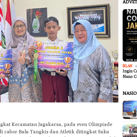
ADVET
IKLAN
6
Ingin C
Nano C
NASI
ingkat Kecamatan Jagakarsa, pada even Olimpiade
i cabor Bulu Tangkis dan Atletik ditingkat Suku