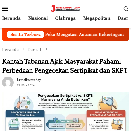
Loncat
Menu
ke
Mobile
konten
Beranda
Nasional
Olahraga
Megapolitan
Daer
ab Garut Harus Peka Mengatasi Ancaman Kekeringana
Berita Terbaru
Beranda
Daerah
Kantah Tabanan Ajak Masyarakat Pahami
Perbedaan Pengecekan Sertipikat dan SKPT
Jurnalkotatoday
22 Mei 2026