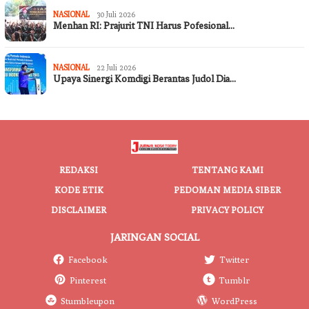
NASIONAL
30 Juli 2026
Menhan RI: Prajurit TNI Harus Pofesional…
NASIONAL
22 Juli 2026
Upaya Sinergi Komdigi Berantas Judol Dia…
REDAKSI
TENTANG KAMI
KODE ETIK
PEDOMAN MEDIA SIBER
DISCLAIMER
PRIVACY POLICY
JARINGAN SOCIAL
Facebook
Twitter
Pinterest
Tumblr
Stumbleupon
WordPress