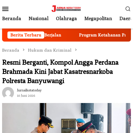
Loncat
Menu
ke
Mobile
konten
Beranda
Nasional
Olahraga
Megapolitan
Daer
Anggota Mulai Berjalan
Berita Terbaru
Program Ketahanan Pangan Nas
Beranda
Hukum dan Kriminal
Resmi Berganti, Kompol Angga Perdana
Brahmada Kini Jabat Kasatresnarkoba
Polresta Banyuwangi
Jurnalkotatoday
10 Juni 2026