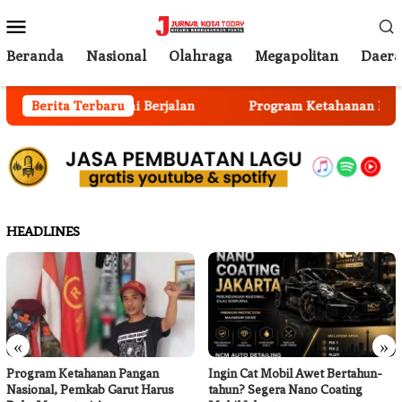
Loncat
Menu
ke
Mobile
konten
Beranda
Nasional
Olahraga
Megapolitan
Daer
men Anggota Mulai Berjalan
Berita Terbaru
Program Ketahanan Pangan
HEADLINES
«
»
Program Ketahanan Pangan
Ingin Cat Mobil Awet Bertahun-
Nasional, Pemkab Garut Harus
tahun? Segera Nano Coating