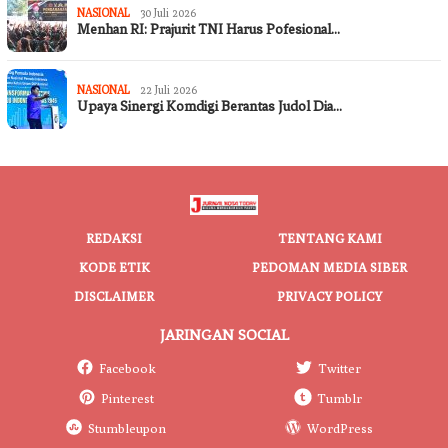
NASIONAL
30 Juli 2026
Menhan RI: Prajurit TNI Harus Pofesional…
NASIONAL
22 Juli 2026
Upaya Sinergi Komdigi Berantas Judol Dia…
REDAKSI
TENTANG KAMI
KODE ETIK
PEDOMAN MEDIA SIBER
DISCLAIMER
PRIVACY POLICY
JARINGAN SOCIAL
Facebook
Twitter
Pinterest
Tumblr
Stumbleupon
WordPress