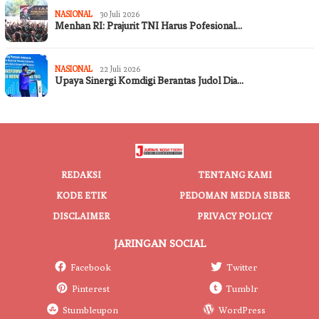
NASIONAL
30 Juli 2026
Menhan RI: Prajurit TNI Harus Pofesional…
NASIONAL
22 Juli 2026
Upaya Sinergi Komdigi Berantas Judol Dia…
REDAKSI
TENTANG KAMI
KODE ETIK
PEDOMAN MEDIA SIBER
DISCLAIMER
PRIVACY POLICY
JARINGAN SOCIAL
Facebook
Twitter
Pinterest
Tumblr
Stumbleupon
WordPress