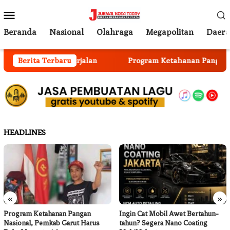
Loncat
Menu
ke
Mobile
konten
Beranda
Nasional
Olahraga
Megapolitan
Daer
 Anggota Mulai Berjalan
Berita Terbaru
Program Ketahanan Pangan Na
HEADLINES
«
»
Program Ketahanan Pangan
Ingin Cat Mobil Awet Bertahun-
Nasional, Pemkab Garut Harus
tahun? Segera Nano Coating