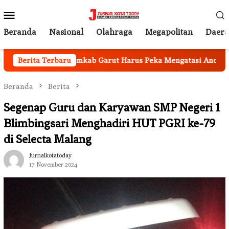
Loncat
Menu
ke
Mobile
konten
Beranda
Nasional
Olahraga
Megapolitan
Daer
Nasional, Pemkab Garut Harus Peka Mengatasi Ancaman Keker
Berita Terbaru
Beranda
Berita
Segenap Guru dan Karyawan SMP Negeri 1
Blimbingsari Menghadiri HUT PGRI ke-79
di Selecta Malang
Jurnalkotatoday
17 November 2024