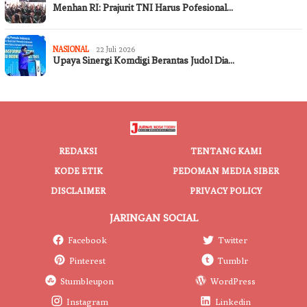
Menhan RI: Prajurit TNI Harus Pofesional…
NASIONAL
22 Juli 2026
Upaya Sinergi Komdigi Berantas Judol Dia…
REDAKSI
TENTANG KAMI
KODE ETIK
PEDOMAN MEDIA SIBER
DISCLAIMER
PRIVACY POLICY
JARINGAN SOCIAL
Facebook
Twitter
Pinterest
Tumblr
Stumbleupon
WordPress
Instagram
Linkedin