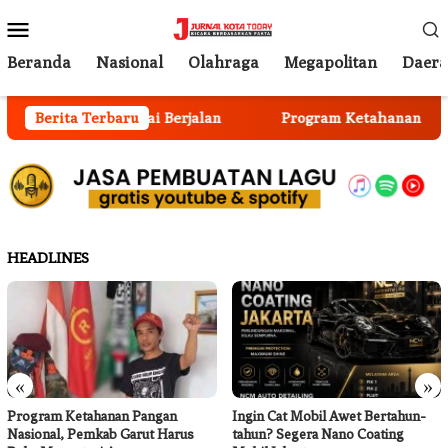
Loncat
Menu
ke
Mobile
konten
Beranda
Nasional
Olahraga
Megapolitan
Daer
men Anggota Mulai Berjalan
Berita Terbaru
Program Ketahanan Pangan
HEADLINES
«
»
Program Ketahanan Pangan
Ingin Cat Mobil Awet Bertahun-
Nasional, Pemkab Garut Harus
tahun? Segera Nano Coating