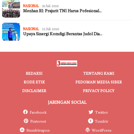
NASIONAL
30 Juli 2026
Menhan RI: Prajurit TNI Harus Pofesional…
NASIONAL
22 Juli 2026
Upaya Sinergi Komdigi Berantas Judol Dia…
REDAKSI
TENTANG KAMI
KODE ETIK
PEDOMAN MEDIA SIBER
DISCLAIMER
PRIVACY POLICY
JARINGAN SOCIAL
Facebook
Twitter
Pinterest
Tumblr
Stumbleupon
WordPress