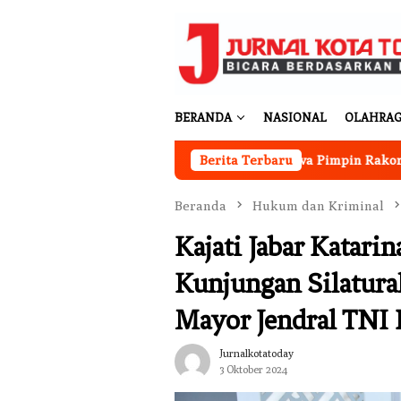
Loncat
ke
konten
BERANDA
NASIONAL
OLAHRA
Wawali Arya Wibawa Pimpin Rakor TKPK dan Perc
Berita Terbaru
Beranda
Hukum dan Kriminal
Kajati Jabar Katari
Kunjungan Silatura
Mayor Jendral TNI
Jurnalkotatoday
3 Oktober 2024