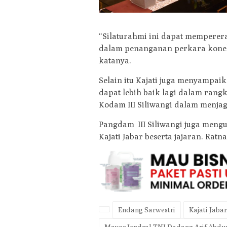
“Silaturahmi ini dapat mempere
dalam penanganan perkara koneks
katanya.
Selain itu Kajati juga menyampai
dapat lebih baik lagi dalam rang
Kodam III Siliwangi dalam menj
Pangdam III Siliwangi juga meng
Kajati Jabar beserta jajaran. Ratn
Endang Sarwestri
Kajati Jabar
Mayor Jendral TNI Dadang Arif Abd