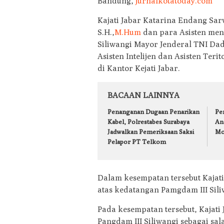
Bandung,
jurnalkotatoday.com
Kajati Jabar Katarina Endang Sar
S.H.,
M.Hum
dan para Asisten men
Siliwangi Mayor Jenderal TNI Da
Asisten Intelijen dan Asisten Teri
di Kantor Kejati Jabar.
BACAAN LAINNYA
Penanganan Dugaan Penarikan
Pe
Kabel, Polrestabes Surabaya
An
Jadwalkan Pemeriksaan Saksi
Mol
Pelapor PT Telkom
Dalam kesempatan tersebut Kajat
atas kedatangan Pamgdam III Siliw
Pada kesempatan tersebut, Kajat
Pangdam III Siliwangi sebagai sa