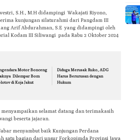
westri, S.H., M.H didampingi Wakajati Riyono,
erima kunjungan silaturahmi dari Pangdam III
dang Arif Abdurahman, S.E yang didampingi oleh
torial Kodam III Siliwangi pada Rabu 2 Oktober 2024
ngendara Motor Bonceng
Diduga Merusak Ruko, ADG
aknya Dilempar Bom
Harus Berurusan dengan
otov di Koja Jakut
Hukum
i menyampaikan selamat datang dan terimakasih
angi beserta jajaran.
i Jabar menyambut baik Kunjungan Perdana
lah satu bagian dari unsur Forkopimda Provinsi Jawa