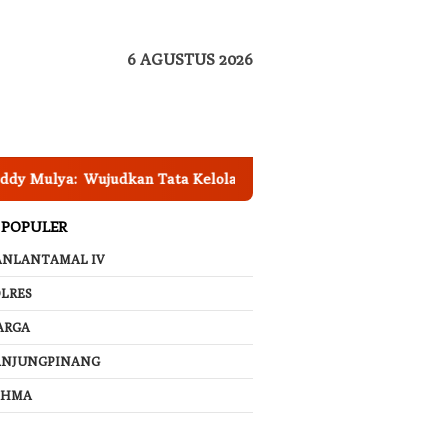
6 AGUSTUS 2026
judkan Tata Kelola Keuangan Daerah yang Baik
Dinas 
 POPULER
ANLANTAMAL IV
LRES
ARGA
ANJUNGPINANG
AHMA