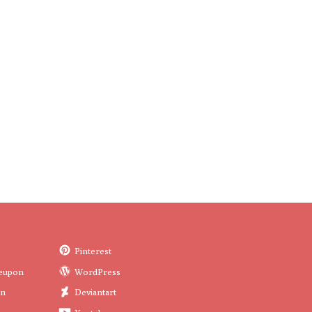
Pinterest
eupon
WordPress
in
Deviantart