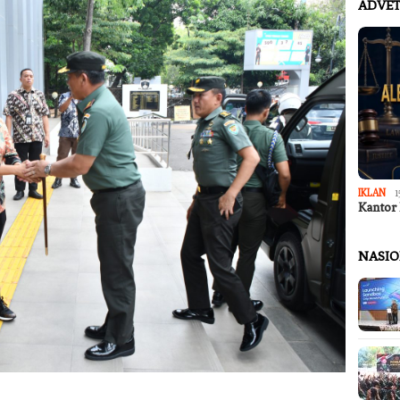
ADVET
IKLAN
1
Kantor
NASI