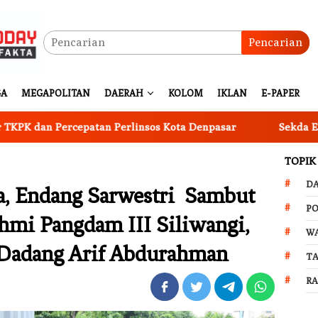
Pencarian
GA
MEGAPOLITAN
DAERAH
KOLOM
IKLAN
E-PAPER
epatan Perlinsos Kota Denpasar
Sekda Eddy Mulya: Wu
TOPIK
D
na, Endang Sarwestri Sambut
PO
hmi Pangdam III Siliwangi,
W
 Dadang Arif Abdurahman
T
R