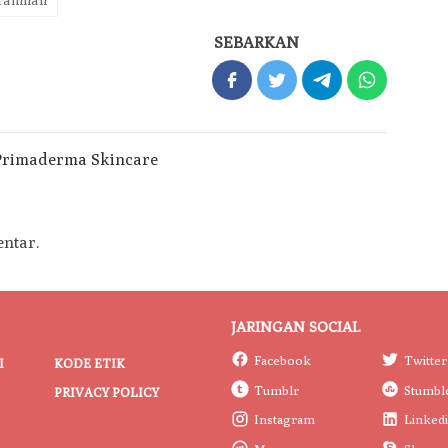
SEBARKAN
ntar.
JARINGAN SOCIAL
Facebook
Twitter
I
KODE ETIK
Tumblr
Stumbl
PRIVACY POLICY
Instagram
Linked