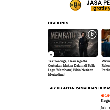
HEADLINES
«
in Cat Mobil Awet Bertahun-
Tak Terduga, Dean Agatha
Wawa
un? Segera Nano Coating
Ceritakan Makna Dalam di Balik
Rako
il Jakarta
Lagu ‘Membatu’, Bikin Netizen
Perli
Merinding!
TAG:
KEGIATAN RAMADHAN DI MASJ
MEGAP
Kegi
Jakar