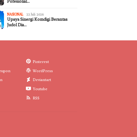
Pofesional…
NASIONAL
22 Juli 2026
Upaya Sinergi Komdigi Berantas
Judol Dia…
Pinterest
eupon
WordPress
in
Deviantart
Youtube
RSS