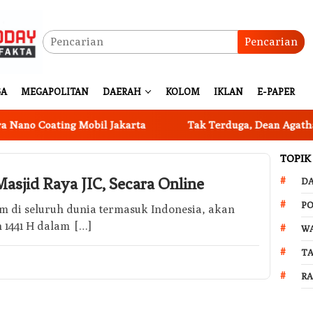
Pencarian
GA
MEGAPOLITAN
DAERAH
KOLOM
IKLAN
E-PAPER
o Coating Mobil Jakarta
Tak Terduga, Dean Agatha Ceri
TOPIK
asjid Raya JIC, Secara Online
D
PO
am di seluruh dunia termasuk Indonesia, akan
 1441 H dalam […]
W
T
R