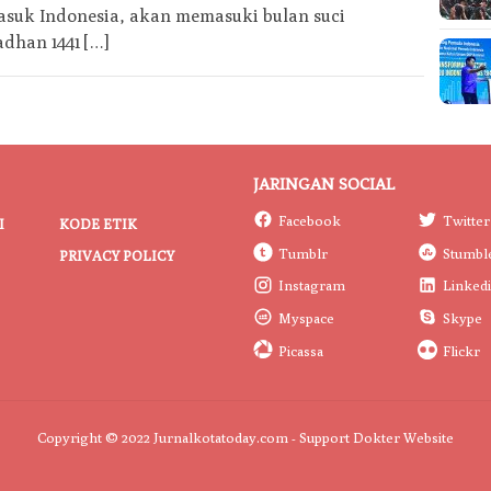
asuk Indonesia, akan memasuki bulan suci
dhan 1441 […]
JARINGAN SOCIAL
Facebook
Twitter
I
KODE ETIK
Tumblr
Stumbl
PRIVACY POLICY
Instagram
Linked
Myspace
Skype
Picassa
Flickr
Copyright © 2022 Jurnalkotatoday.com - Support
Dokter Website