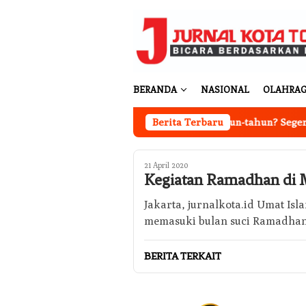
Loncat
ke
konten
BERANDA
NASIONAL
OLAHRA
Ingin Cat Mobil Awet Bertahun-tahun? Segera Nan
Berita Terbaru
21 April 2020
Kegiatan Ramadhan di M
Jakarta, jurnalkota.id Umat Isl
memasuki bulan suci Ramadhan
BERITA TERKAIT