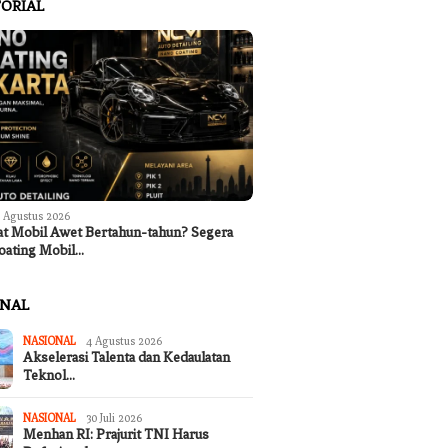
ORIAL
 Agustus 2026
at Mobil Awet Bertahun-tahun? Segera
ertanian Garut Kaji
Ingin Cat Mobil Awet Bertahun-
Tak Terd
oating Mobil…
gunan Sumur Bor untuk
tahun? Segera Nano Coating
Ceritaka
ekeringan di Desa
Mobil Jakarta
Lagu ‘Me
ari
Merindin
ONAL
NASIONAL
4 Agustus 2026
Akselerasi Talenta dan Kedaulatan
Teknol…
NASIONAL
30 Juli 2026
Menhan RI: Prajurit TNI Harus