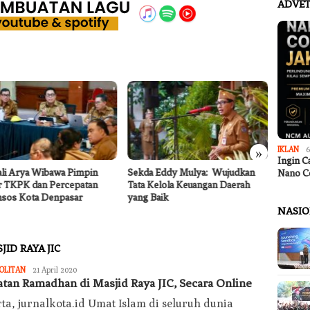
ADVET
»
IKLAN
6
Ingin C
li Arya Wibawa Pimpin
Sekda Eddy Mulya: Wujudkan
Dinas P
Nano C
r TKPK dan Percepatan
Tata Kelola Keuangan Daerah
Pemban
nsos Kota Denpasar
yang Baik
Atasi K
Mekars
NASI
ID RAYA JIC
Redaksi
OLITAN
21 April 2020
Jurnal
atan Ramadhan di Masjid Raya JIC, Secara Online
Kota
ta, jurnalkota.id Umat Islam di seluruh dunia
Today