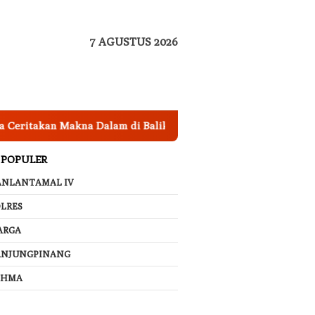
7 AGUSTUS 2026
takan Makna Dalam di Balik Lagu ‘Membatu’, Bikin Netizen Me
 POPULER
ANLANTAMAL IV
LRES
ARGA
ANJUNGPINANG
AHMA