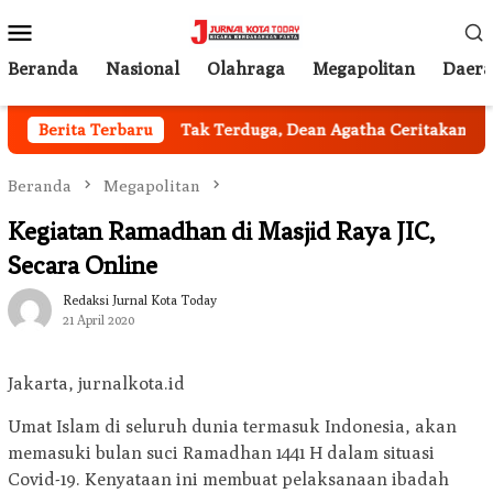
Loncat
Menu
ke
Mobile
konten
Beranda
Nasional
Olahraga
Megapolitan
Daer
il Jakarta
Berita Terbaru
Tak Terduga, Dean Agatha Ceritakan Makna D
Beranda
Megapolitan
Kegiatan Ramadhan di Masjid Raya JIC,
Secara Online
Redaksi Jurnal Kota Today
21 April 2020
Jakarta, jurnalkota.id
Umat Islam di seluruh dunia termasuk Indonesia, akan
memasuki bulan suci Ramadhan 1441 H dalam situasi
Covid-19. Kenyataan ini membuat pelaksanaan ibadah