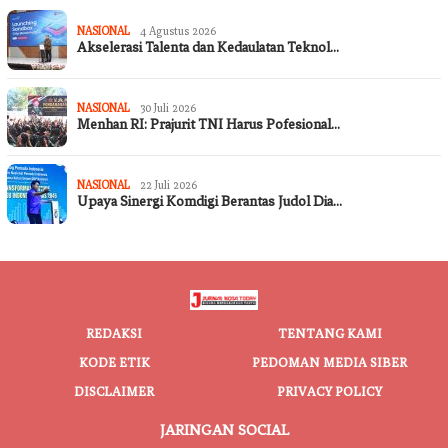
NASIONAL
4 Agustus 2026
Akselerasi Talenta dan Kedaulatan Teknol…
NASIONAL
30 Juli 2026
Menhan RI: Prajurit TNI Harus Pofesional…
NASIONAL
22 Juli 2026
Upaya Sinergi Komdigi Berantas Judol Dia…
REDAKSI
TENTANG KAMI
KODE ETIK
PEDOMAN MEDIA SIBER
DISCLAIMER
PRIVACY POLICY
JARINGAN SOCIAL