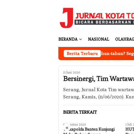
Loncat
ke
konten
BERANDA
NASIONAL
OLAHRA
Ingin Cat Mobil Awet Bertahun-tahun? Segera Nano Coa
Berita Terbaru
11 Juni 2020
Bersinergi, Tim Wartawa
Serang, Jurnal Kota Tim wartaw
Serang, Kamis, (11/06/2020). K
BERITA TERKAIT
5 Oktober 2020
6 Agustus 2020
1 Juli
«
HUT TNI ke-75, Kapolsek
Wakapolda Banten Kunjungi
HUT 