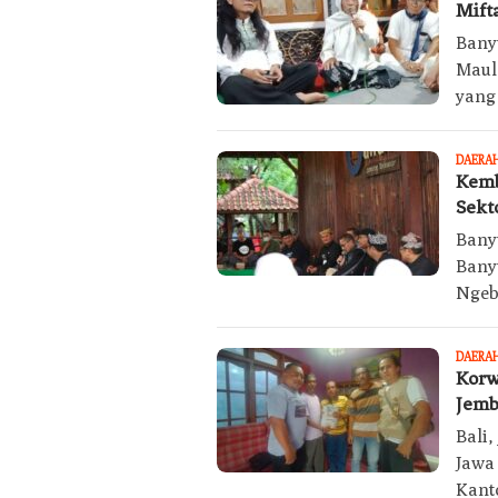
Mift
Bany
Maul
yang
DAERA
Kemb
Sekt
Bany
Bany
Ngeb
DAERA
Korw
Jemb
Bali
Jawa
Kant