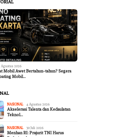
atinegara
Kunjungi Pabuaran
Lapas Wanita 
ORIAL
 Agustus 2026
at Mobil Awet Bertahun-tahun? Segera
oating Mobil…
ONAL
NASIONAL
4 Agustus 2026
ertanian Garut Kaji
Ingin Cat Mobil Awet Bertahun-
Tak Terd
Akselerasi Talenta dan Kedaulatan
gunan Sumur Bor untuk
tahun? Segera Nano Coating
Ceritaka
Teknol…
ekeringan di Desa
Mobil Jakarta
Lagu ‘Me
ari
Merindin
NASIONAL
30 Juli 2026
Menhan RI: Prajurit TNI Harus