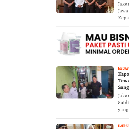
Jaka
Jawa
Kepa
MEGAP
Kapo
Tewa
Sun
Jaka
Said
yang
DAERA