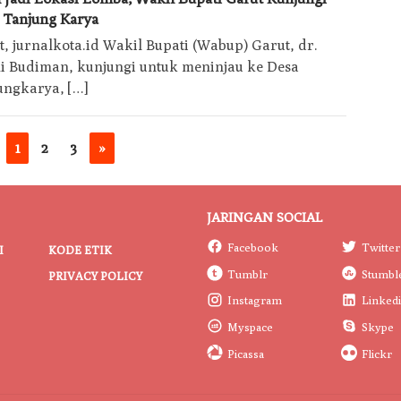
Kota
 Tanjung Karya
Today
, jurnalkota.id Wakil Bupati (Wabup) Garut, dr.
i Budiman, kunjungi untuk meninjau ke Desa
ungkarya, […]
1
2
3
»
JARINGAN SOCIAL
Facebook
Twitter
I
KODE ETIK
Tumblr
Stumbl
PRIVACY POLICY
Instagram
Linked
Myspace
Skype
Picassa
Flickr