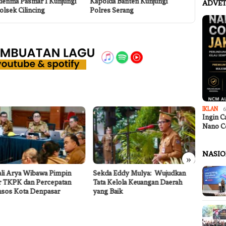
enma Pasmar 1 Kunjungi
Kapolda Banten Kunjungi
Maester J
ADVET
lsek Cilincing
Polres Serang
IKLAN
6
Ingin C
Nano C
NASI
»
li Arya Wibawa Pimpin
Sekda Eddy Mulya: Wujudkan
Dinas P
r TKPK dan Percepatan
Tata Kelola Keuangan Daerah
Pemban
nsos Kota Denpasar
yang Baik
Atasi K
Mekars