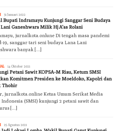
Redaksi
H
31 Januari 2022
Jurnal
l Bupati Indramayu Kunjungi Sanggar Seni Budaya
Kota
 Lani Ganeshwara Milik Hj A’as Rolani
Today
amayu, jurnalkota.onlune Di tengah masa pandemi
d-19, sanggar tari seni budaya Lana Lani
shwara banyak […]
Redaksi
NAL
14 Oktober 2021
Jurnal
ungi Petani Sawit KOPSA-M Riau, Ketum SMSI
Kota
tkan Komitmen Presiden ke Moeldoko, Kapolri dan
Today
k Thohir
r, jurnalkota.online Ketua Umum Serikat Media
 Indonesia (SMSI) kunjungi 2 petani sawit dan
urus […]
Redaksi
H
25 Agustus 2021
Jurnal
 Jadi Lokasi Lomba, Wakil Bupati Garut Kunjungi