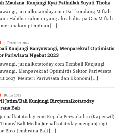
ah Maulana Kunjungi Kyai Fathullah Suyuti Thoha
uwangi, jurnalkotatoday.com Da’i kondang Miftah
ana Habiburrahman yang akrab disapa Gus Miftah
 merupakan pimpinan […]
Jurnalkotatoday
H
31 Desember 2022
ali Kunjungi Banyuwangi, Menparekraf Optimistis
or Pariwisata Ngebut 2023
uwangi, jurnalkotatoday.com Kembali Kunjungi
uwangi, Menparekraf Optimistis Sektor Pariwisata
ut 2023. Menteri Pariwisata dan Ekonomi […]
Jurnalkotatoday
H
18 Juni 2022
il Jatim/Bali Kunjungi Birojurnalkotatoday
rana Bali
, jurnalkotatoday.com Kepala Perwakulan (Kaperwil)
 Timur/ Bali Media Jurnalkotatoday mengunjungi
or Biro Jembrana Bali […]