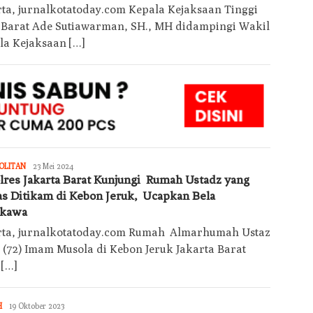
rta, jurnalkotatoday.com Kepala Kejaksaan Tinggi
 Barat Ade Sutiawarman, SH., MH didampingi Wakil
la Kejaksaan […]
Jurnalkotatoday
OLITAN
23 Mei 2024
lres Jakarta Barat Kunjungi Rumah Ustadz yang
s Ditikam di Kebon Jeruk, Ucapkan Bela
gkawa
rta, jurnalkotatoday.com Rumah Almarhumah Ustaz
i (72) Imam Musola di Kebon Jeruk Jakarta Barat
 […]
Jurnalkotatoday
H
19 Oktober 2023