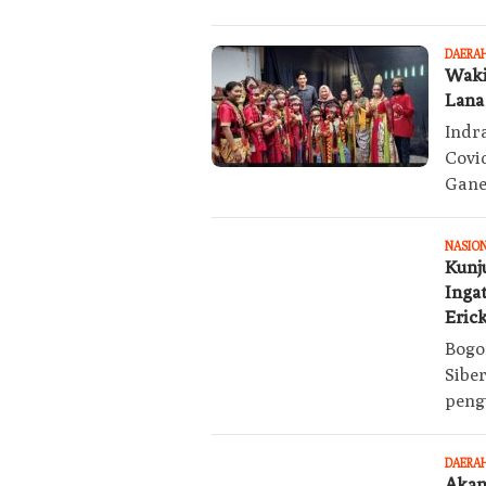
DAERA
Waki
Lana
Indr
Covi
Gane
NASIO
Kunj
Inga
Eric
Bogo
Siber
peng
DAERA
Akan