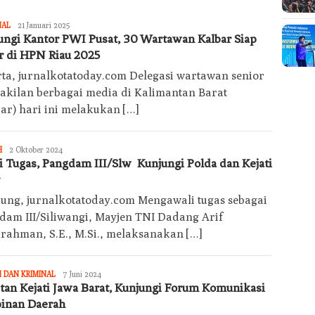
Jurnalkotatoday
NAL
21 Januari 2025
ungi Kantor PWI Pusat, 30 Wartawan Kalbar Siap
r di HPN Riau 2025
rta, jurnalkotatoday.com Delegasi wartawan senior
akilan berbagai media di Kalimantan Barat
bar) hari ini melakukan […]
Jurnalkotatoday
H
2 Oktober 2024
i Tugas, Pangdam III/Slw Kunjungi Polda dan Kejati
ung, jurnalkotatoday.com Mengawali tugas sebagai
dam III/Siliwangi, Mayjen TNI Dadang Arif
rahman, S.E., M.Si., melaksanakan […]
Jurnalkotatoday
 DAN KRIMINAL
7 Juni 2024
tan Kejati Jawa Barat, Kunjungi Forum Komunikasi
inan Daerah