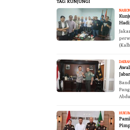
TAG:
KUNJUNGI
NASIO
Kunj
Hadi
Jaka
perw
(Kal
DAERA
Awal
Jabar
Band
Pang
Abdu
HUKUM
Pami
Pimp