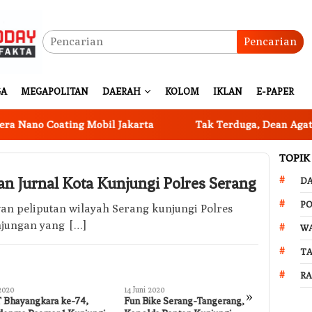
Pencarian
GA
MEGAPOLITAN
DAERAH
KOLOM
IKLAN
E-PAPER
ting Mobil Jakarta
Tak Terduga, Dean Agatha Ceritakan
TOPIK
n Jurnal Kota Kunjungi Polres Serang
D
PO
an peliputan wilayah Serang kunjungi Polres
unjungan yang […]
W
T
R
 2020
14 Juni 2020
14 Juni 2020
»
Bhayangkara ke-74,
Fun Bike Serang-Tangerang,
Riza Patri