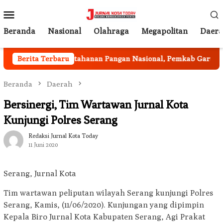
Loncat
Menu
ke
Mobile
konten
Beranda
Nasional
Olahraga
Megapolitan
Daer
Berita Terbaru
Program Ketahanan Pangan Nasional, Pemkab Garut Haru
Beranda
Daerah
Bersinergi, Tim Wartawan Jurnal Kota
Kunjungi Polres Serang
Redaksi Jurnal Kota Today
11 Juni 2020
Serang, Jurnal Kota
Tim wartawan peliputan wilayah Serang kunjungi Polres
Serang, Kamis, (11/06/2020). Kunjungan yang dipimpin
Kepala Biro Jurnal Kota Kabupaten Serang, Agi Prakat