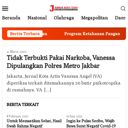
Loncat
Menu
ke
Mobile
konten
Beranda
Nasional
Olahraga
Megapolitan
Daer
ota Mulai Berjalan
Berita Terbaru
Program Ketahanan Pangan Nasiona
21 Maret 2020
Tidak Terbukti Pakai Narkoba, Vanessa
Dipulangkan Polres Metro Jakbar
Jakarta, Jurnal Kota Artis Vanessa Angel (VA)
diperiksa terkait ditemukannya 20 butir psikotropika
di rumahnya. VA […]
BERITA TERKAIT
8 Februari 2021
10 Juni 2021
Untuk Memastikan Sehat, Hasil
Ingin ke Pulau Seribu, Wajib
Swab Rahma Negatif
Bawa Surat Negatif Covid-19