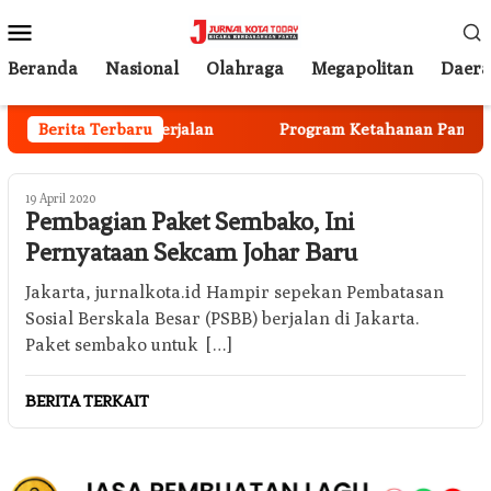
Loncat
Menu
ke
Mobile
konten
Beranda
Nasional
Olahraga
Megapolitan
Daer
 Anggota Mulai Berjalan
Berita Terbaru
Program Ketahanan Pangan Na
19 April 2020
Pembagian Paket Sembako, Ini
Pernyataan Sekcam Johar Baru
Jakarta, jurnalkota.id Hampir sepekan Pembatasan
Sosial Berskala Besar (PSBB) berjalan di Jakarta.
Paket sembako untuk […]
BERITA TERKAIT