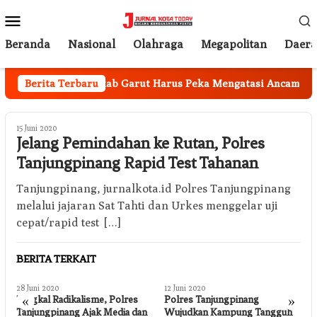
Loncat
Menu
ke
Mobile
konten
Beranda
Nasional
Olahraga
Megapolitan
Daer
 Nasional, Pemkab Garut Harus Peka Mengatasi Ancaman Keke
Berita Terbaru
15 Juni 2020
Jelang Pemindahan ke Rutan, Polres
Tanjungpinang Rapid Test Tahanan
Tanjungpinang, jurnalkota.id Polres Tanjungpinang
melalui jajaran Sat Tahti dan Urkes menggelar uji
cepat/rapid test […]
BERITA TERKAIT
28 Juni 2020
12 Juni 2020
1
«
»
p
Tangkal Radikalisme, Polres
Polres Tanjungpinang
P
Tanjungpinang Ajak Media dan
Wujudkan Kampung Tangguh
S