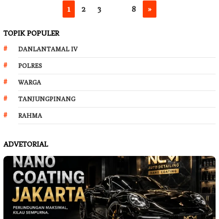
1
2
3
…
8
»
TOPIK POPULER
DANLANTAMAL IV
POLRES
WARGA
TANJUNGPINANG
RAHMA
ADVETORIAL