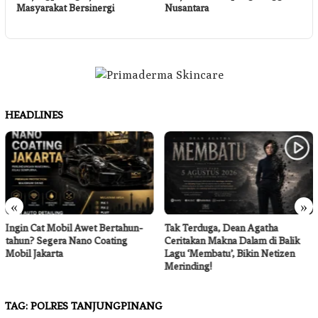
Masyarakat Bersinergi
Nusantara
P
HEADLINES
«
»
Ingin Cat Mobil Awet Bertahun-
Tak Terduga, Dean Agatha
tahun? Segera Nano Coating
Ceritakan Makna Dalam di Balik
Mobil Jakarta
Lagu ‘Membatu’, Bikin Netizen
Merinding!
TAG:
POLRES TANJUNGPINANG