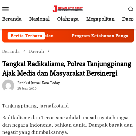
Loncat
Menu
ke
Mobile
konten
Beranda
Nasional
Olahraga
Megapolitan
Daer
gota Mulai Berjalan
Berita Terbaru
Program Ketahanan Pangan Nasio
Beranda
Daerah
Tangkal Radikalisme, Polres Tanjungpinang
Ajak Media dan Masyarakat Bersinergi
Redaksi Jurnal Kota Today
28 Juni 2020
Tanjungpinang, jurnalkota.id
Radikalisme dan Terorisme adalah musuh nyata bangsa
dan negara Indonesia, bahkan dunia. Dampak buruk dan
negatif yang ditimbulkannya.