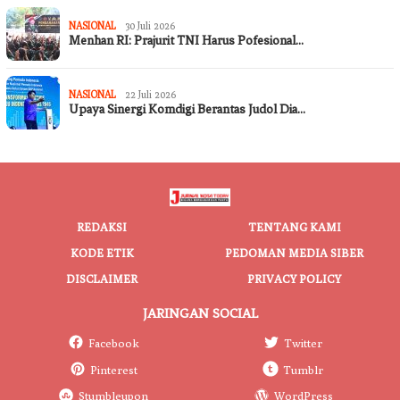
NASIONAL
30 Juli 2026
Menhan RI: Prajurit TNI Harus Pofesional…
NASIONAL
22 Juli 2026
Upaya Sinergi Komdigi Berantas Judol Dia…
REDAKSI
TENTANG KAMI
KODE ETIK
PEDOMAN MEDIA SIBER
DISCLAIMER
PRIVACY POLICY
JARINGAN SOCIAL
Facebook
Twitter
Pinterest
Tumblr
Stumbleupon
WordPress