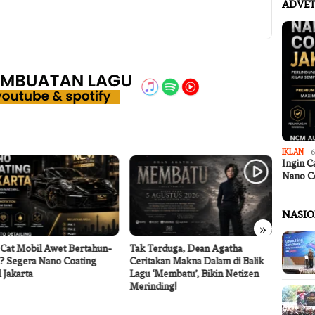
ADVET
IKLAN
6
Ingin C
Nano C
NASI
»
 Cat Mobil Awet Bertahun-
Tak Terduga, Dean Agatha
Wawali
? Segera Nano Coating
Ceritakan Makna Dalam di Balik
Rakor 
 Jakarta
Lagu ‘Membatu’, Bikin Netizen
Perlin
Merinding!