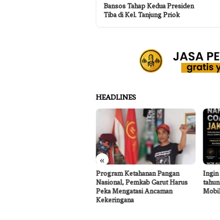
Bansos Tahap Kedua Presiden
Tiba di Kel. Tanjung Priok
HEADLINES
«
tor Koperasi Merah Putih
Program Ketahanan Pangan
Ingin
a Sukakarya Masih Dibangun,
Nasional, Pemkab Garut Harus
tahun
rutmen Anggota Mulai
Peka Mengatasi Ancaman
Mobil
jalan
Kekeringana