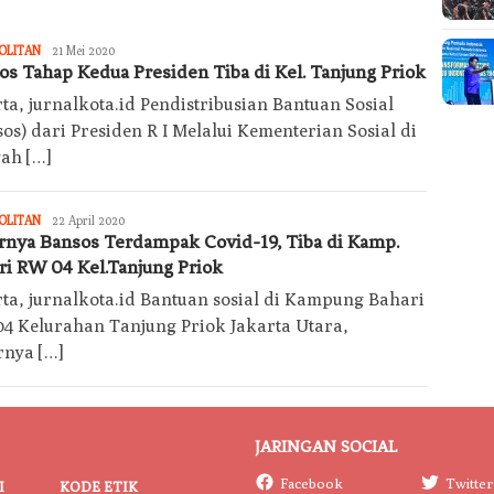
Redaksi
OLITAN
21 Mei 2020
Jurnal
os Tahap Kedua Presiden Tiba di Kel. Tanjung Priok
Kota
ta, jurnalkota.id Pendistribusian Bantuan Sosial
Today
os) dari Presiden R I Melalui Kementerian Sosial di
yah […]
Redaksi
OLITAN
22 April 2020
Jurnal
rnya Bansos Terdampak Covid-19, Tiba di Kamp.
Kota
ri RW 04 Kel.Tanjung Priok
Today
rta, jurnalkota.id Bantuan sosial di Kampung Bahari
04 Kelurahan Tanjung Priok Jakarta Utara,
rnya […]
JARINGAN SOCIAL
Facebook
Twitter
I
KODE ETIK