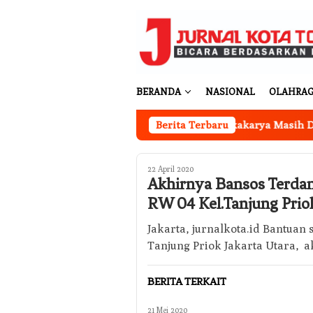
Loncat
ke
konten
BERANDA
NASIONAL
OLAHRA
Kantor Koperasi Merah Putih Desa Sukakarya Masih Dibangu
Berita Terbaru
22 April 2020
Akhirnya Bansos Terdam
RW 04 Kel.Tanjung Prio
Jakarta, jurnalkota.id Bantuan
Tanjung Priok Jakarta Utara, 
BERITA TERKAIT
21 Mei 2020