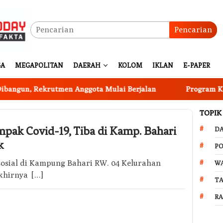
Pencarian
GA
MEGAPOLITAN
DAERAH
KOLOM
IKLAN
E-PAPER
n, Rekrutmen Anggota Mulai Berjalan
Program Ketahan
TOPIK
pak Covid-19, Tiba di Kamp. Bahari
D
k
PO
 sosial di Kampung Bahari RW. 04 Kelurahan
W
akhirnya […]
T
R