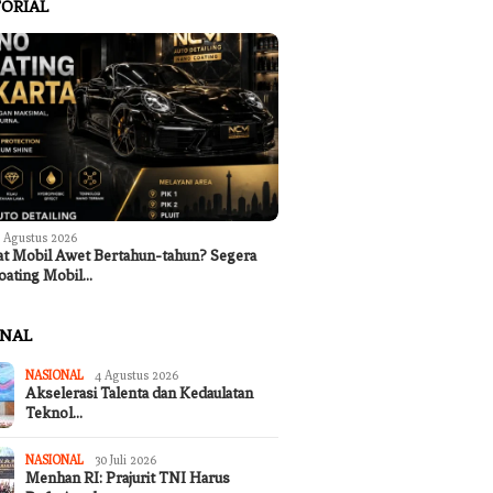
ORIAL
 Agustus 2026
at Mobil Awet Bertahun-tahun? Segera
oating Mobil…
ONAL
NASIONAL
4 Agustus 2026
 Arya Wibawa Pimpin
Kantor Koperasi Merah Putih
Program 
Akselerasi Talenta dan Kedaulatan
TKPK dan Percepatan
Desa Sukakarya Masih Dibangun,
Nasional
Teknol…
sos Kota Denpasar
Rekrutmen Anggota Mulai
Peka Men
Berjalan
Kekering
NASIONAL
30 Juli 2026
Menhan RI: Prajurit TNI Harus