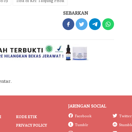
d-19
Tiba di Kel: Tanjung Priok
SEBARKAN
ntar.
JARINGAN SOCIAL
Facebook
Twitter
I
KODE ETIK
Tumblr
Stumbl
PRIVACY POLICY