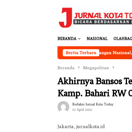
Loncat
ke
konten
BERANDA
NASIONAL
OLAHRA
Berjalan
Program Ketahanan Pangan Nasional, Pemkab
Berita Terbaru
Beranda
Megapolitan
Akhirnya Bansos Te
Kamp. Bahari RW 0
Redaksi Jurnal Kota Today
22 April 2020
Jakarta, jurnalkota.id