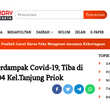
Pencarian
GA
MEGAPOLITAN
DAERAH
KOLOM
IKLAN
E-PAPER
 Garut Harus Peka Mengatasi Ancaman Kekeringana
Ing
TOPIK
D
rdampak Covid-19, Tiba di
PO
4 Kel.Tanjung Priok
W
T
R