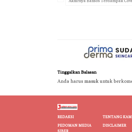
Akhirnya Bansos Terdampak Covi
Tinggalkan Balasan
Anda harus
masuk
untuk berkome
REDAKSI
TENTANG KAM
PEDOMAN MEDIA
DISCLAIMER
SIBER