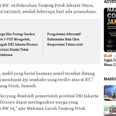
ADVET
i RW. 04 Kelurahan Tanjung Priok Jakarta Utara,
 (21/04/2020), setelah beberapa hari ada penundaan.
rga Eks Pesing Garden
Pengobatan Alternatif
ok I–VIII Mengeluh,
Kalimantan Raih Citra
pgub DKI Jakarta Nomor
Berprestasi Tahun 2026
/2022 Dinilai Tidak
rlaksana
IKLAN
6
Ingin C
Nano C
 mobil yang berisi bantuan sosial tersebut datang
NASI
mendapat 432 sembako yang terdiri atas 16 RT,”
ung Priok, Sumadi.
 yang disubsidi pemerintah provinsi DKI Jakarta
“Kiranya dapat meringankan warga yang
h RW 04,” ujar Makmun Lurah Tanjung Priok.