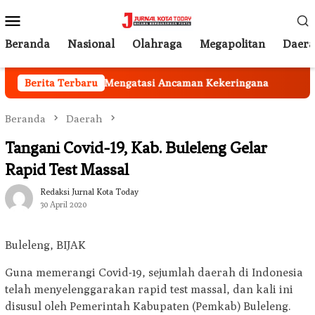
Loncat
Menu
ke
Mobile
konten
Beranda
Nasional
Olahraga
Megapolitan
Daer
arut Harus Peka Mengatasi Ancaman Kekeringana
Berita Terbaru
Ingi
Beranda
Daerah
Tangani Covid-19, Kab. Buleleng Gelar
Rapid Test Massal
Redaksi Jurnal Kota Today
30 April 2020
Buleleng, BIJAK
Guna memerangi Covid-19, sejumlah daerah di Indonesia
telah menyelenggarakan rapid test massal, dan kali ini
disusul oleh Pemerintah Kabupaten (Pemkab) Buleleng.