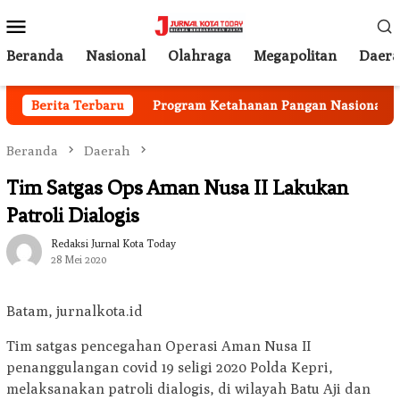
Loncat
Menu
ke
Mobile
konten
Beranda
Nasional
Olahraga
Megapolitan
Daer
i Berjalan
Berita Terbaru
Program Ketahanan Pangan Nasional, Pemk
Beranda
Daerah
Tim Satgas Ops Aman Nusa II Lakukan
Patroli Dialogis
Redaksi Jurnal Kota Today
28 Mei 2020
Batam, jurnalkota.id
Tim satgas pencegahan Operasi Aman Nusa II
penanggulangan covid 19 seligi 2020 Polda Kepri,
melaksanakan patroli dialogis, di wilayah Batu Aji dan