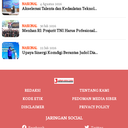
NASIONAL
4 Agustus 2026
Akselerasi Talenta dan Kedaulatan Teknol…
NASIONAL
30 Juli 2026
Menhan RI: Prajurit TNI Harus Pofesional…
NASIONAL
22 Juli 2026
Upaya Sinergi Komdigi Berantas Judol Dia…
REDAKSI
TENTANG KAMI
KODE ETIK
PEDOMAN MEDIA SIBER
DISCLAIMER
PRIVACY POLICY
JARINGAN SOCIAL
Facebook
Twitter