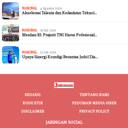
NASIONAL
4 Agustus 2026
Akselerasi Talenta dan Kedaulatan Teknol…
NASIONAL
30 Juli 2026
Menhan RI: Prajurit TNI Harus Pofesional…
NASIONAL
22 Juli 2026
Upaya Sinergi Komdigi Berantas Judol Dia…
REDAKSI
TENTANG KAMI
KODE ETIK
PEDOMAN MEDIA SIBER
DISCLAIMER
PRIVACY POLICY
JARINGAN SOCIAL