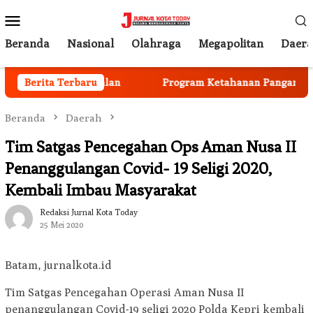
Loncat
Menu
ke
Mobile
konten
Beranda
Nasional
Olahraga
Megapolitan
Daer
ota Mulai Berjalan
Berita Terbaru
Program Ketahanan Pangan Nasiona
Beranda
Daerah
Tim Satgas Pencegahan Ops Aman Nusa II
Penanggulangan Covid- 19 Seligi 2020,
Kembali Imbau Masyarakat
Redaksi Jurnal Kota Today
25 Mei 2020
Batam, jurnalkota.id
Tim Satgas Pencegahan Operasi Aman Nusa II
penanggulangan Covid-19 seligi 2020 Polda Kepri kembali