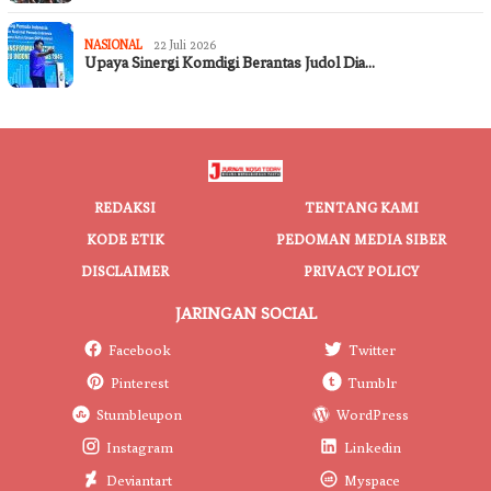
NASIONAL
22 Juli 2026
Upaya Sinergi Komdigi Berantas Judol Dia…
REDAKSI
TENTANG KAMI
KODE ETIK
PEDOMAN MEDIA SIBER
DISCLAIMER
PRIVACY POLICY
JARINGAN SOCIAL
Facebook
Twitter
Pinterest
Tumblr
Stumbleupon
WordPress
Instagram
Linkedin
Deviantart
Myspace