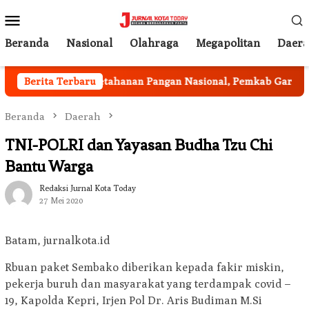
Loncat
Menu
ke
Mobile
konten
Beranda
Nasional
Olahraga
Megapolitan
Daer
Program Ketahanan Pangan Nasional, Pemkab Garut Haru
Berita Terbaru
Beranda
Daerah
TNI-POLRI dan Yayasan Budha Tzu Chi
Bantu Warga
Redaksi Jurnal Kota Today
27 Mei 2020
Batam, jurnalkota.id
Rbuan paket Sembako diberikan kepada fakir miskin,
pekerja buruh dan masyarakat yang terdampak covid –
19, Kapolda Kepri, Irjen Pol Dr. Aris Budiman M.Si