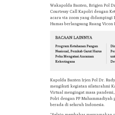
Wakapolda Banten, Brigjen Pol Dr
Courtessy Call Kapolri dengan 
acara via zoom yang didampingi 
Humas berlangsung Ruang Vicon Po
BACAAN LAINNYA
Program Ketahanan Pangan
Din
Nasional, Pemkab Garut Harus
Pe
Peka Mengatasi Ancaman
un
Kekeringana
De
Kapolda Banten Irjen Pol Dr. Ru
mengikuti kegiatan silaturahmi 
Virtual mengingat masa pandemi, 
Polri dengan PP Muhammadiyah pu
berada di seluruh Indonesia.
“Selain membahas menyamakan per