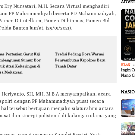
ADVET
s Ery Nursatari, M.H. Secara Virtual menghadiri
Ketum PP Muhammadiyah beserta PD Muhammadiyah,
Pamen Ditintelkam, Pamen Ditbinmas, Pamen Bid
lda Banten Jum’at, (29/01/2021).
as Pertanian Garut Kaji
Tradisi Pedang Pora Warnai
mbangunan Sumur Bor
Penyambutan Kapolres Baru
IKLAN
6
tuk Atasi Kekeringan di
Tanah Datar
Ingin C
sa Mekarsari
Nano C
NASI
dy Heriyanto, SH, MH, M.B.A menyampaikan, acara
Kapolri dengan PP Muhammadiyah pusat secara
hal tersebut bertujuan menjalin silaturahmi antara
sat dan sinergi polisional di kalangan ulama yang
sepsi sesuai program Kapolri Presisi, Serta