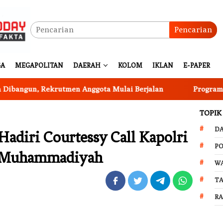
Pencarian
GA
MEGAPOLITAN
DAERAH
KOLOM
IKLAN
E-PAPER
un, Rekrutmen Anggota Mulai Berjalan
Program Ketaha
TOPIK
D
adiri Courtessy Call Kapolri
PO
P Muhammadiyah
W
T
R