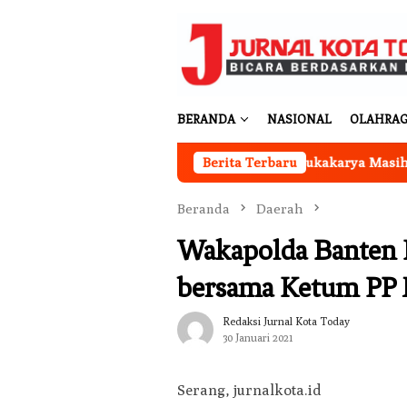
Loncat
ke
konten
BERANDA
NASIONAL
OLAHRA
Kantor Koperasi Merah Putih Desa Sukakarya Masih Dibang
Berita Terbaru
Beranda
Daerah
Wakapolda Banten H
bersama Ketum P
Redaksi Jurnal Kota Today
30 Januari 2021
Serang, jurnalkota.id