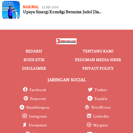
NASIONAL
22 Juli 2026
Upaya Sinergi Komdigi Berantas Judol Dia…
REDAKSI
TENTANG KAMI
KODE ETIK
PEDOMAN MEDIA SIBER
DISCLAIMER
PRIVACY POLICY
JARINGAN SOCIAL
Facebook
Twitter
Pinterest
Tumblr
Stumbleupon
WordPress
Instagram
Linkedin
Deviantart
Myspace