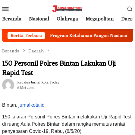
Loncat
Menu
ke
Mobile
konten
Beranda
Nasional
Olahraga
Megapolitan
Daer
i Berjalan
Berita Terbaru
Program Ketahanan Pangan Nasional, Pemka
Beranda
Daerah
150 Personil Polres Bintan Lakukan Uji
Rapid Test
Redaksi Jurnal Kota Today
6 Mei 2020
Bintan,
jurnalkota.id
150 jajaran Personil Polres Bintan melakukan Uji Rapid Test
di ruang Aula Polres Bintan dalam rangka memutus rantai
penyebaran Covid-19, Rabu, (6/5/20).