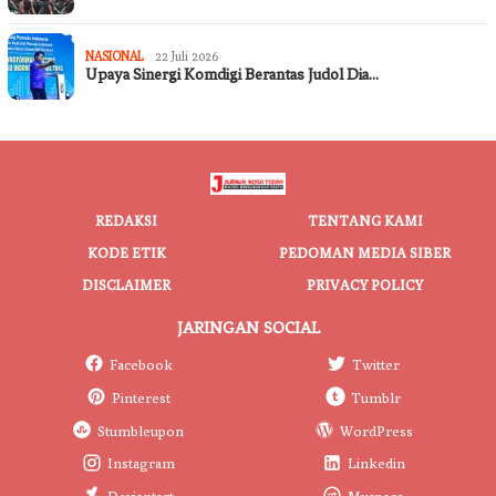
NASIONAL
22 Juli 2026
Upaya Sinergi Komdigi Berantas Judol Dia…
REDAKSI
TENTANG KAMI
KODE ETIK
PEDOMAN MEDIA SIBER
DISCLAIMER
PRIVACY POLICY
JARINGAN SOCIAL
Facebook
Twitter
Pinterest
Tumblr
Stumbleupon
WordPress
Instagram
Linkedin