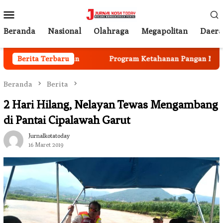
Loncat
Menu
ke
Mobile
konten
Beranda
Nasional
Olahraga
Megapolitan
Daer
a Mulai Berjalan
Berita Terbaru
Program Ketahanan Pangan Nasional,
Beranda
Berita
2 Hari Hilang, Nelayan Tewas Mengambang
di Pantai Cipalawah Garut
Jurnalkotatoday
16 Maret 2019